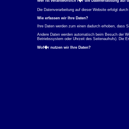
Wer ist verantwortlich f�r die Datenerfassung auf 
Die Datenverarbeitung auf dieser Website erfolgt du
Wie erfassen wir Ihre Daten?
Ihre Daten werden zum einen dadurch erhoben, dass Sie
Andere Daten werden automatisch beim Besuch der Webs
Betriebssystem oder Uhrzeit des Seitenaufrufs). Die E
Wof�r nutzen wir Ihre Daten?
Ein Teil der Daten wird erhoben, um eine fehlerfreie 
verwendet werden.
Welche Rechte haben Sie bez�glich Ihrer Daten?
Sie haben jederzeit das Recht unentgeltlich Auskunft
au�erdem ein Recht, die Berichtigung, Sperrung ode
Sie sich jederzeit unter der im Impressum angegeben
Aufsichtsbeh�rde zu.
Analyse-Tools und Tools von Drittanbietern
Beim Besuch unserer Website kann Ihr Surf-Verhalten 
Analyseprogrammen. Die Analyse Ihres Surf-Verhaltens
dieser Analyse widersprechen oder sie durch die Nichtb
Datenschutzerkl�rung.