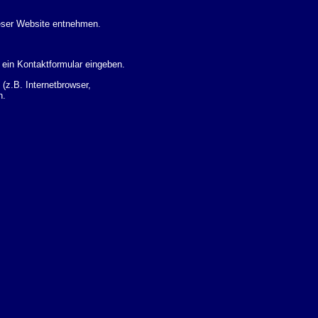
eser Website entnehmen.
 ein Kontaktformular eingeben.
z.B. Internetbrowser,
n.
 Ihres Nutzerverhaltens
 Daten zu erhalten. Sie haben
um Thema Datenschutz k�nnen
i der zust�ndigen
t sogenannten
kverfolgt werden. Sie k�nnen
Sie in der folgenden