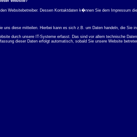
dieser Website?
rch den Websitebetreiber. Dessen Kontaktdaten k�nnen Sie dem Impressum di
 uns diese mitteilen. Hierbei kann es sich z.B. um Daten handeln, die Sie in
ite durch unsere IT-Systeme erfasst. Das sind vor allem technische Daten (
rfassung dieser Daten erfolgt automatisch, sobald Sie unsere Website betrete
Bereitstellung der Website zu gew�hrleisten. Andere Daten k�nnen zur Analyse
 �ber Herkunft, Empf�nger und Zweck Ihrer gespeicherten personenbezogenen
r L�schung dieser Daten zu verlangen. Hierzu sowie zu weiteren Fragen z
en Adresse an uns wenden. Des Weiteren steht Ihnen ein Beschwerderecht be
statistisch ausgewertet werden. Das geschieht vor allem mit Cookies und mi
 erfolgt in der Regel anonym; das Surf-Verhalten kann nicht zu Ihnen zur�c
enutzung bestimmter Tools verhindern. Detaillierte Informationen dazu finden 