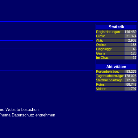
Statistik
Registrierungen:
146.469
Profile:
31.374
Aktiv:
2.932
Online:
168
Eingeloggt:
45
Gäste:
123
Im Chat:
17
Aktivitäten
Forumbeiträge:
93.275
Tagebucheinträge:
178.026
Strafbucheinträge:
12.745
Fotos:
88.747
Videos:
1.797
ere Website besuchen.
m Thema Datenschutz entnehmen