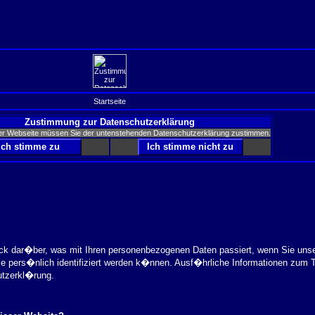
Startseite
Zustimmung zur Datenschutzerklärung
er Webseite müssen Sie der untenstehenden Datenschutzerklärung zustimmen.
ick dar�ber, was mit Ihren personenbezogenen Daten passiert, wenn Sie uns
ie pers�nlich identifiziert werden k�nnen. Ausf�hrliche Informationen zu
utzerkl�rung.