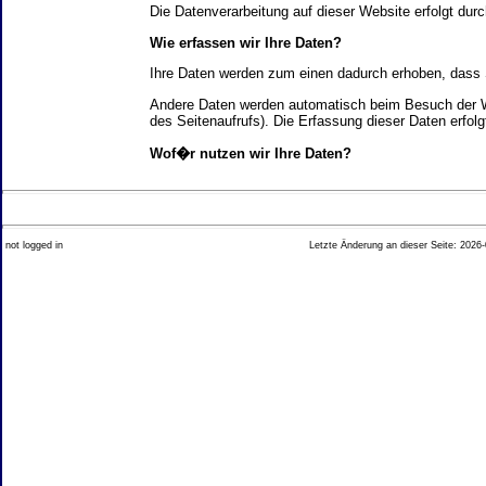
Die Datenverarbeitung auf dieser Website erfolgt d
Wie erfassen wir Ihre Daten?
Ihre Daten werden zum einen dadurch erhoben, dass Si
Andere Daten werden automatisch beim Besuch der We
des Seitenaufrufs). Die Erfassung dieser Daten erfol
Wof�r nutzen wir Ihre Daten?
Ein Teil der Daten wird erhoben, um eine fehlerfrei
Welche Rechte haben Sie bez�glich Ihrer Daten?
not logged in
Letzte Änderung an dieser Seite: 2026-
Sie haben jederzeit das Recht unentgeltlich Auskun
Recht, die Berichtigung, Sperrung oder L�schung di
Impressum angegebenen Adresse an uns wenden. Des
Analyse-Tools und Tools von Drittanbietern
Beim Besuch unserer Website kann Ihr Surf-Verhalte
Ihres Surf-Verhaltens erfolgt in der Regel anonym; d
Nichtbenutzung bestimmter Tools verhindern. Detailli
Sie k�nnen dieser Analyse widersprechen. �ber die 
2. Allgemeine Hinweise und Pflichtinfor