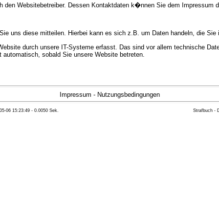
urch den Websitebetreiber. Dessen Kontaktdaten k�nnen Sie dem Impressum 
e uns diese mitteilen. Hierbei kann es sich z.B. um Daten handeln, die Sie 
bsite durch unsere IT-Systeme erfasst. Das sind vor allem technische Daten
gt automatisch, sobald Sie unsere Website betreten.
e Bereitstellung der Website zu gew�hrleisten. Andere Daten k�nnen zur Anal
Impressum
-
Nutzungsbedingungen
05-06 15:23:49 - 0.0050 Sek.
Strafbuch -
ft �ber Herkunft, Empf�nger und Zweck Ihrer gespeicherten personenbezoge
eser Daten zu verlangen. Hierzu sowie zu weiteren Fragen zum Thema Datensc
 Weiteren steht Ihnen ein Beschwerderecht bei der zust�ndigen Aufsichts
n statistisch ausgewertet werden. Das geschieht vor allem mit Cookies und
as Surf-Verhalten kann nicht zu Ihnen zur�ckverfolgt werden. Sie k�nnen die
erte Informationen dazu finden Sie in der folgenden Datenschutzerkl�rung.
Widerspruchsm�glichkeiten werden wir Sie in dieser Datenschutzerkl�rung i
mationen