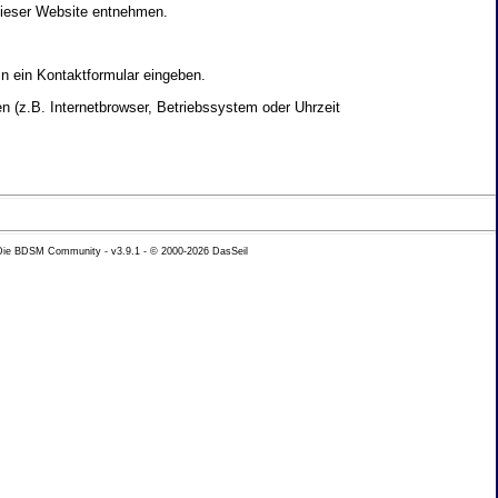
dieser Website entnehmen.
in ein Kontaktformular eingeben.
 (z.B. Internetbrowser, Betriebssystem oder Uhrzeit
yse Ihres Nutzerverhaltens verwendet werden.
 Die BDSM Community - v3.9.1 - © 2000-2026
DasSeil
nen Daten zu erhalten. Sie haben au�erdem ein
hutz k�nnen Sie sich jederzeit unter der im
beh�rde zu.
 mit sogenannten Analyseprogrammen. Die Analyse
ser Analyse widersprechen oder sie durch die
nformieren.