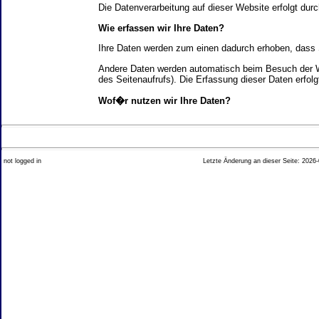
Die Datenverarbeitung auf dieser Website erfolgt d
Wie erfassen wir Ihre Daten?
Ihre Daten werden zum einen dadurch erhoben, dass Si
Andere Daten werden automatisch beim Besuch der We
des Seitenaufrufs). Die Erfassung dieser Daten erfol
Wof�r nutzen wir Ihre Daten?
Ein Teil der Daten wird erhoben, um eine fehlerfrei
Welche Rechte haben Sie bez�glich Ihrer Daten?
not logged in
Letzte Änderung an dieser Seite: 2026-
Sie haben jederzeit das Recht unentgeltlich Auskun
Recht, die Berichtigung, Sperrung oder L�schung di
Impressum angegebenen Adresse an uns wenden. Des
Analyse-Tools und Tools von Drittanbietern
Beim Besuch unserer Website kann Ihr Surf-Verhalte
Ihres Surf-Verhaltens erfolgt in der Regel anonym; d
Nichtbenutzung bestimmter Tools verhindern. Detailli
Sie k�nnen dieser Analyse widersprechen. �ber die 
2. Allgemeine Hinweise und Pflichtinfor