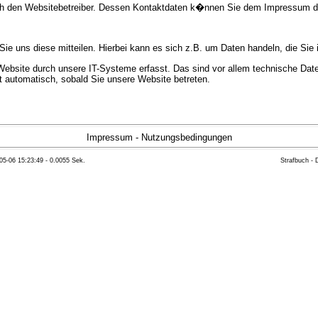
urch den Websitebetreiber. Dessen Kontaktdaten k�nnen Sie dem Impressum 
e uns diese mitteilen. Hierbei kann es sich z.B. um Daten handeln, die Sie 
bsite durch unsere IT-Systeme erfasst. Das sind vor allem technische Daten
gt automatisch, sobald Sie unsere Website betreten.
e Bereitstellung der Website zu gew�hrleisten. Andere Daten k�nnen zur Anal
Impressum
-
Nutzungsbedingungen
05-06 15:23:49 - 0.0055 Sek.
Strafbuch -
ft �ber Herkunft, Empf�nger und Zweck Ihrer gespeicherten personenbezoge
eser Daten zu verlangen. Hierzu sowie zu weiteren Fragen zum Thema Datensc
 Weiteren steht Ihnen ein Beschwerderecht bei der zust�ndigen Aufsichts
n statistisch ausgewertet werden. Das geschieht vor allem mit Cookies und
as Surf-Verhalten kann nicht zu Ihnen zur�ckverfolgt werden. Sie k�nnen die
erte Informationen dazu finden Sie in der folgenden Datenschutzerkl�rung.
Widerspruchsm�glichkeiten werden wir Sie in dieser Datenschutzerkl�rung i
mationen