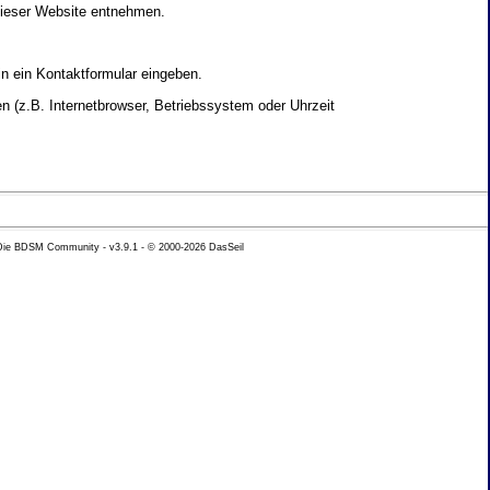
dieser Website entnehmen.
in ein Kontaktformular eingeben.
 (z.B. Internetbrowser, Betriebssystem oder Uhrzeit
yse Ihres Nutzerverhaltens verwendet werden.
 Die BDSM Community - v3.9.1 - © 2000-2026
DasSeil
nen Daten zu erhalten. Sie haben au�erdem ein
hutz k�nnen Sie sich jederzeit unter der im
beh�rde zu.
 mit sogenannten Analyseprogrammen. Die Analyse
ser Analyse widersprechen oder sie durch die
nformieren.