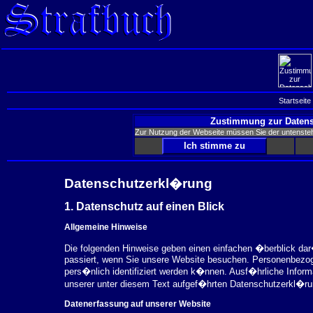
Startseite
Zustimmung zur Datens
Zur Nutzung der Webseite müssen Sie der untenst
Datenschutzerkl�rung
1. Datenschutz auf einen Blick
Allgemeine Hinweise
Die folgenden Hinweise geben einen einfachen �berblick da
passiert, wenn Sie unsere Website besuchen. Personenbezog
pers�nlich identifiziert werden k�nnen. Ausf�hrliche Inf
unserer unter diesem Text aufgef�hrten Datenschutzerkl�ru
Datenerfassung auf unserer Website