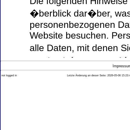
Die folgenden Hinweise
�berblick dar�ber, was
personenbezogenen Date
Website besuchen. Per
alle Daten, mit denen Si
werden k�nnen. Ausf�h
Impressu
Thema Datenschutz ent
not logged in
Letzte Änderung an dieser Seite: 2026-05-06 15:23:
diesem Text aufgef�hrt
Datenerfassung auf uns
Wer ist verantwortlich
dieser Website?