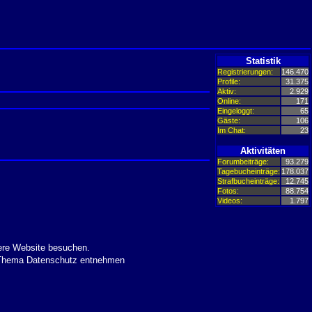
Statistik
Registrierungen:
146.470
Profile:
31.375
Aktiv:
2.929
Online:
171
Eingeloggt:
65
Gäste:
106
Im Chat:
23
Aktivitäten
Forumbeiträge:
93.279
Tagebucheinträge:
178.037
Strafbucheinträge:
12.745
Fotos:
88.754
Videos:
1.797
ere Website besuchen.
m Thema Datenschutz entnehmen