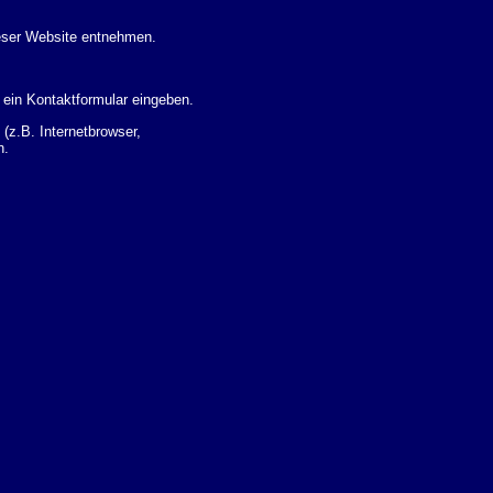
eser Website entnehmen.
 ein Kontaktformular eingeben.
z.B. Internetbrowser,
n.
 Ihres Nutzerverhaltens
 Daten zu erhalten. Sie haben
um Thema Datenschutz k�nnen
i der zust�ndigen
t sogenannten
kverfolgt werden. Sie k�nnen
Sie in der folgenden