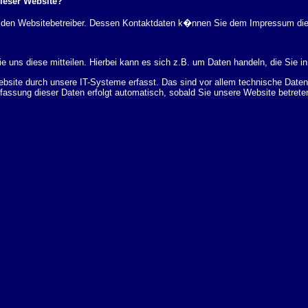
dieser Website?
rch den Websitebetreiber. Dessen Kontaktdaten k�nnen Sie dem Impressum di
 uns diese mitteilen. Hierbei kann es sich z.B. um Daten handeln, die Sie in
ite durch unsere IT-Systeme erfasst. Das sind vor allem technische Daten (
rfassung dieser Daten erfolgt automatisch, sobald Sie unsere Website betrete
Bereitstellung der Website zu gew�hrleisten. Andere Daten k�nnen zur Analyse
 �ber Herkunft, Empf�nger und Zweck Ihrer gespeicherten personenbezogenen
r L�schung dieser Daten zu verlangen. Hierzu sowie zu weiteren Fragen z
en Adresse an uns wenden. Des Weiteren steht Ihnen ein Beschwerderecht be
statistisch ausgewertet werden. Das geschieht vor allem mit Cookies und mi
 erfolgt in der Regel anonym; das Surf-Verhalten kann nicht zu Ihnen zur�c
enutzung bestimmter Tools verhindern. Detaillierte Informationen dazu finden 