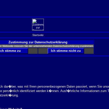
Startseite
Zustimmung zur Datenschutzerklärung
er Webseite müssen Sie der untenstehenden Datenschutzerklärung zustimmen.
ick dar�ber, was mit Ihren personenbezogenen Daten passiert, wenn Sie uns
ie pers�nlich identifiziert werden k�nnen. Ausf�hrliche Informationen zu
utzerkl�rung.