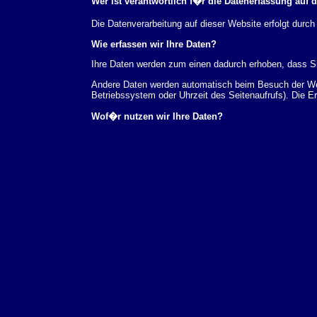
Wer ist verantwortlich f�r die Datenerfassung auf 
Die Datenverarbeitung auf dieser Website erfolgt du
Wie erfassen wir Ihre Daten?
Ihre Daten werden zum einen dadurch erhoben, dass Sie
Andere Daten werden automatisch beim Besuch der Webs
Betriebssystem oder Uhrzeit des Seitenaufrufs). Die E
Wof�r nutzen wir Ihre Daten?
Ein Teil der Daten wird erhoben, um eine fehlerfreie 
verwendet werden.
Welche Rechte haben Sie bez�glich Ihrer Daten?
Sie haben jederzeit das Recht unentgeltlich Auskunft
au�erdem ein Recht, die Berichtigung, Sperrung ode
Sie sich jederzeit unter der im Impressum angegeben
Aufsichtsbeh�rde zu.
Analyse-Tools und Tools von Drittanbietern
Beim Besuch unserer Website kann Ihr Surf-Verhalten 
Analyseprogrammen. Die Analyse Ihres Surf-Verhaltens
dieser Analyse widersprechen oder sie durch die Nichtb
Datenschutzerkl�rung.