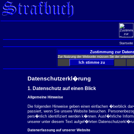
Startseite
Zustimmung zur Datens
Zur Nutzung der Webseite müssen Sie der untenst
Datenschutzerkl�rung
1. Datenschutz auf einen Blick
Allgemeine Hinweise
Die folgenden Hinweise geben einen einfachen �berblick da
passiert, wenn Sie unsere Website besuchen. Personenbezog
pers�nlich identifiziert werden k�nnen. Ausf�hrliche Inf
unserer unter diesem Text aufgef�hrten Datenschutzerkl�ru
Datenerfassung auf unserer Website