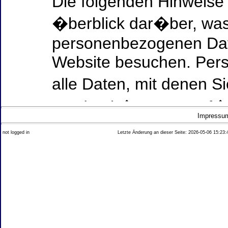
Die folgenden Hinweise
�berblick dar�ber, was
personenbezogenen Date
Website besuchen. Per
alle Daten, mit denen Si
werden k�nnen. Ausf�h
Impressu
Thema Datenschutz ent
not logged in
Letzte Änderung an dieser Seite: 2026-05-06 15:23:
diesem Text aufgef�hrt
Datenerfassung auf uns
Wer ist verantwortlich
dieser Website?