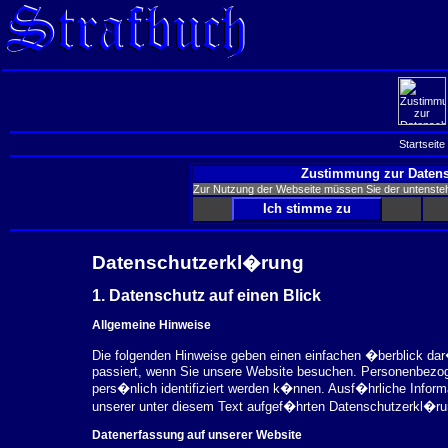
Startseite
Zustimmung zur Datens
Zur Nutzung der Webseite müssen Sie der untenst
Datenschutzerkl�rung
1. Datenschutz auf einen Blick
Allgemeine Hinweise
Die folgenden Hinweise geben einen einfachen �berblick da
passiert, wenn Sie unsere Website besuchen. Personenbezog
pers�nlich identifiziert werden k�nnen. Ausf�hrliche Inf
unserer unter diesem Text aufgef�hrten Datenschutzerkl�ru
Datenerfassung auf unserer Website