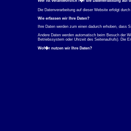
Wer ist verantwortlich f�r die Datenerfassung auf 
Die Datenverarbeitung auf dieser Website erfolgt du
Wie erfassen wir Ihre Daten?
Ihre Daten werden zum einen dadurch erhoben, dass Sie
Andere Daten werden automatisch beim Besuch der Webs
Betriebssystem oder Uhrzeit des Seitenaufrufs). Die E
Wof�r nutzen wir Ihre Daten?
Ein Teil der Daten wird erhoben, um eine fehlerfreie 
verwendet werden.
Welche Rechte haben Sie bez�glich Ihrer Daten?
Sie haben jederzeit das Recht unentgeltlich Auskunft
au�erdem ein Recht, die Berichtigung, Sperrung ode
Sie sich jederzeit unter der im Impressum angegeben
Aufsichtsbeh�rde zu.
Analyse-Tools und Tools von Drittanbietern
Beim Besuch unserer Website kann Ihr Surf-Verhalten 
Analyseprogrammen. Die Analyse Ihres Surf-Verhaltens
dieser Analyse widersprechen oder sie durch die Nichtb
Datenschutzerkl�rung.