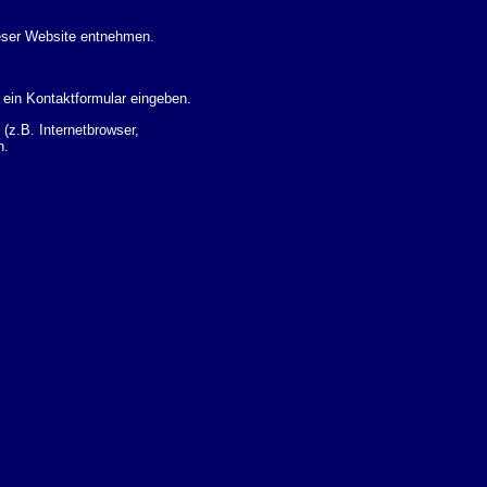
eser Website entnehmen.
 ein Kontaktformular eingeben.
z.B. Internetbrowser,
n.
 Ihres Nutzerverhaltens
 Daten zu erhalten. Sie haben
um Thema Datenschutz k�nnen
i der zust�ndigen
t sogenannten
kverfolgt werden. Sie k�nnen
Sie in der folgenden