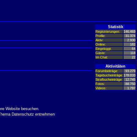
Statistik
Registrierungen:
146.469
Profile:
31.374
Aktiv:
2.930
Online:
182
Eingeloggt:
64
Gäste:
118
Im Chat:
22
Aktivitäten
Forumbeiträge:
93.279
Tagebucheinträge:
178.033
Strafbucheinträge:
12.745
Fotos:
88.750
Videos:
1.797
ere Website besuchen.
m Thema Datenschutz entnehmen