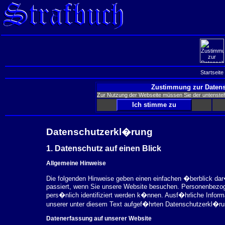
Startseite
Zustimmung zur Datens
Zur Nutzung der Webseite müssen Sie der untenst
Datenschutzerkl�rung
1. Datenschutz auf einen Blick
Allgemeine Hinweise
Die folgenden Hinweise geben einen einfachen �berblick da
passiert, wenn Sie unsere Website besuchen. Personenbezog
pers�nlich identifiziert werden k�nnen. Ausf�hrliche Inf
unserer unter diesem Text aufgef�hrten Datenschutzerkl�ru
Datenerfassung auf unserer Website