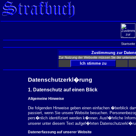
Startseite
Zustimmung zur Datens
Zur Nutzung der Webseite müssen Sie der untenst
Datenschutzerkl�rung
1. Datenschutz auf einen Blick
Allgemeine Hinweise
Die folgenden Hinweise geben einen einfachen �berblick da
passiert, wenn Sie unsere Website besuchen. Personenbezog
pers�nlich identifiziert werden k�nnen. Ausf�hrliche Inf
unserer unter diesem Text aufgef�hrten Datenschutzerkl�ru
Datenerfassung auf unserer Website