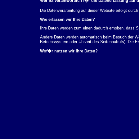
Wer ist verantwortlich f�r die Datenerfassung auf 
Die Datenverarbeitung auf dieser Website erfolgt du
Wie erfassen wir Ihre Daten?
Ihre Daten werden zum einen dadurch erhoben, dass Sie
Andere Daten werden automatisch beim Besuch der Webs
Betriebssystem oder Uhrzeit des Seitenaufrufs). Die E
Wof�r nutzen wir Ihre Daten?
Ein Teil der Daten wird erhoben, um eine fehlerfreie 
verwendet werden.
Welche Rechte haben Sie bez�glich Ihrer Daten?
Sie haben jederzeit das Recht unentgeltlich Auskunft
au�erdem ein Recht, die Berichtigung, Sperrung ode
Sie sich jederzeit unter der im Impressum angegeben
Aufsichtsbeh�rde zu.
Analyse-Tools und Tools von Drittanbietern
Beim Besuch unserer Website kann Ihr Surf-Verhalten 
Analyseprogrammen. Die Analyse Ihres Surf-Verhaltens
dieser Analyse widersprechen oder sie durch die Nichtb
Datenschutzerkl�rung.