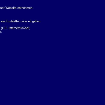
eser Website entnehmen.
 ein Kontaktformular eingeben.
z.B. Internetbrowser,
n.
 Ihres Nutzerverhaltens
 Daten zu erhalten. Sie haben
um Thema Datenschutz k�nnen
i der zust�ndigen
t sogenannten
kverfolgt werden. Sie k�nnen
Sie in der folgenden