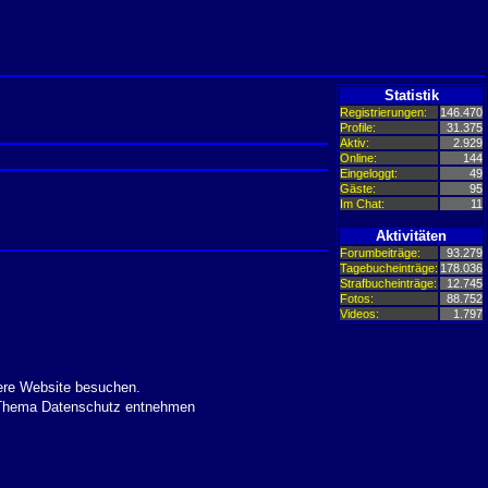
Statistik
Registrierungen:
146.470
Profile:
31.375
Aktiv:
2.929
Online:
144
Eingeloggt:
49
Gäste:
95
Im Chat:
11
Aktivitäten
Forumbeiträge:
93.279
Tagebucheinträge:
178.036
Strafbucheinträge:
12.745
Fotos:
88.752
Videos:
1.797
ere Website besuchen.
m Thema Datenschutz entnehmen