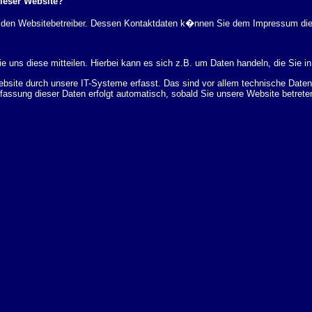
dieser Website?
rch den Websitebetreiber. Dessen Kontaktdaten k�nnen Sie dem Impressum di
 uns diese mitteilen. Hierbei kann es sich z.B. um Daten handeln, die Sie in
ite durch unsere IT-Systeme erfasst. Das sind vor allem technische Daten (
rfassung dieser Daten erfolgt automatisch, sobald Sie unsere Website betrete
Bereitstellung der Website zu gew�hrleisten. Andere Daten k�nnen zur Analyse
 �ber Herkunft, Empf�nger und Zweck Ihrer gespeicherten personenbezogenen
r L�schung dieser Daten zu verlangen. Hierzu sowie zu weiteren Fragen z
en Adresse an uns wenden. Des Weiteren steht Ihnen ein Beschwerderecht be
statistisch ausgewertet werden. Das geschieht vor allem mit Cookies und mi
 erfolgt in der Regel anonym; das Surf-Verhalten kann nicht zu Ihnen zur�c
enutzung bestimmter Tools verhindern. Detaillierte Informationen dazu finden 