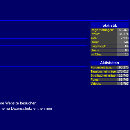
Statistik
Registrierungen:
146.469
Profile:
31.374
Aktiv:
2.938
Online:
144
Eingeloggt:
64
Gäste:
80
Im Chat:
15
Aktivitäten
Forumbeiträge:
93.275
Tagebucheinträge:
178.017
Strafbucheinträge:
12.743
Fotos:
88.745
Videos:
1.797
ere Website besuchen.
m Thema Datenschutz entnehmen