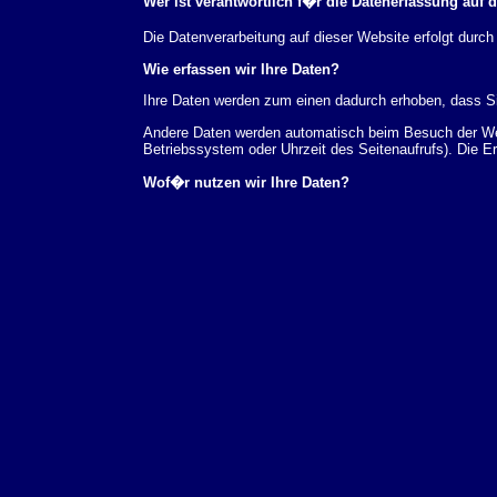
Wer ist verantwortlich f�r die Datenerfassung auf 
Die Datenverarbeitung auf dieser Website erfolgt du
Wie erfassen wir Ihre Daten?
Ihre Daten werden zum einen dadurch erhoben, dass Sie
Andere Daten werden automatisch beim Besuch der Webs
Betriebssystem oder Uhrzeit des Seitenaufrufs). Die E
Wof�r nutzen wir Ihre Daten?
Ein Teil der Daten wird erhoben, um eine fehlerfreie 
verwendet werden.
Welche Rechte haben Sie bez�glich Ihrer Daten?
Sie haben jederzeit das Recht unentgeltlich Auskunft
au�erdem ein Recht, die Berichtigung, Sperrung ode
Sie sich jederzeit unter der im Impressum angegeben
Aufsichtsbeh�rde zu.
Analyse-Tools und Tools von Drittanbietern
Beim Besuch unserer Website kann Ihr Surf-Verhalten 
Analyseprogrammen. Die Analyse Ihres Surf-Verhaltens
dieser Analyse widersprechen oder sie durch die Nichtb
Datenschutzerkl�rung.