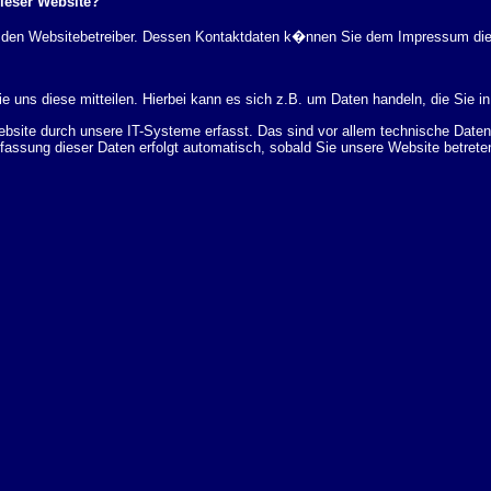
dieser Website?
rch den Websitebetreiber. Dessen Kontaktdaten k�nnen Sie dem Impressum di
 uns diese mitteilen. Hierbei kann es sich z.B. um Daten handeln, die Sie in
ite durch unsere IT-Systeme erfasst. Das sind vor allem technische Daten (
rfassung dieser Daten erfolgt automatisch, sobald Sie unsere Website betrete
Bereitstellung der Website zu gew�hrleisten. Andere Daten k�nnen zur Analyse
 �ber Herkunft, Empf�nger und Zweck Ihrer gespeicherten personenbezogenen
r L�schung dieser Daten zu verlangen. Hierzu sowie zu weiteren Fragen z
en Adresse an uns wenden. Des Weiteren steht Ihnen ein Beschwerderecht be
statistisch ausgewertet werden. Das geschieht vor allem mit Cookies und mi
 erfolgt in der Regel anonym; das Surf-Verhalten kann nicht zu Ihnen zur�c
enutzung bestimmter Tools verhindern. Detaillierte Informationen dazu finden 