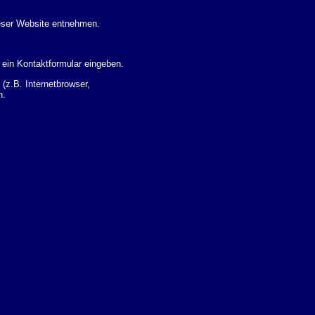
eser Website entnehmen.
 ein Kontaktformular eingeben.
z.B. Internetbrowser,
n.
 Ihres Nutzerverhaltens
 Daten zu erhalten. Sie haben
um Thema Datenschutz k�nnen
i der zust�ndigen
t sogenannten
kverfolgt werden. Sie k�nnen
Sie in der folgenden