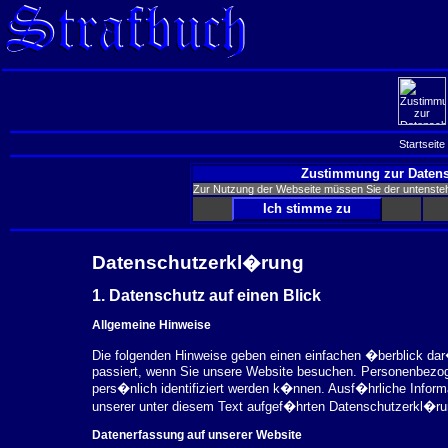
Startseite
Zustimmung zur Datens
Zur Nutzung der Webseite müssen Sie der untenst
Datenschutzerkl�rung
1. Datenschutz auf einen Blick
Allgemeine Hinweise
Die folgenden Hinweise geben einen einfachen �berblick da
passiert, wenn Sie unsere Website besuchen. Personenbezog
pers�nlich identifiziert werden k�nnen. Ausf�hrliche Inf
unserer unter diesem Text aufgef�hrten Datenschutzerkl�ru
Datenerfassung auf unserer Website