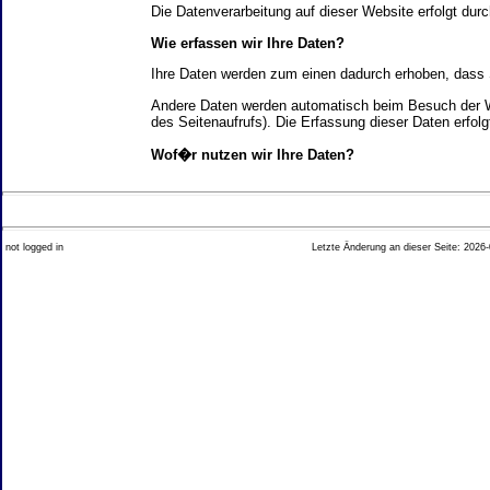
Die Datenverarbeitung auf dieser Website erfolgt d
Wie erfassen wir Ihre Daten?
Ihre Daten werden zum einen dadurch erhoben, dass Si
Andere Daten werden automatisch beim Besuch der We
des Seitenaufrufs). Die Erfassung dieser Daten erfol
Wof�r nutzen wir Ihre Daten?
Ein Teil der Daten wird erhoben, um eine fehlerfrei
Welche Rechte haben Sie bez�glich Ihrer Daten?
not logged in
Letzte Änderung an dieser Seite: 2026-
Sie haben jederzeit das Recht unentgeltlich Auskun
Recht, die Berichtigung, Sperrung oder L�schung di
Impressum angegebenen Adresse an uns wenden. Des
Analyse-Tools und Tools von Drittanbietern
Beim Besuch unserer Website kann Ihr Surf-Verhalte
Ihres Surf-Verhaltens erfolgt in der Regel anonym; d
Nichtbenutzung bestimmter Tools verhindern. Detailli
Sie k�nnen dieser Analyse widersprechen. �ber die 
2. Allgemeine Hinweise und Pflichtinfor