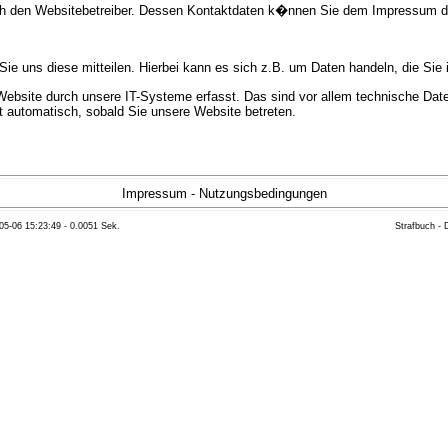
urch den Websitebetreiber. Dessen Kontaktdaten k�nnen Sie dem Impressum 
e uns diese mitteilen. Hierbei kann es sich z.B. um Daten handeln, die Sie 
bsite durch unsere IT-Systeme erfasst. Das sind vor allem technische Daten
gt automatisch, sobald Sie unsere Website betreten.
e Bereitstellung der Website zu gew�hrleisten. Andere Daten k�nnen zur Anal
Impressum
-
Nutzungsbedingungen
05-06 15:23:49 - 0.0051 Sek.
Strafbuch -
ft �ber Herkunft, Empf�nger und Zweck Ihrer gespeicherten personenbezoge
eser Daten zu verlangen. Hierzu sowie zu weiteren Fragen zum Thema Datensc
 Weiteren steht Ihnen ein Beschwerderecht bei der zust�ndigen Aufsichts
n statistisch ausgewertet werden. Das geschieht vor allem mit Cookies und
as Surf-Verhalten kann nicht zu Ihnen zur�ckverfolgt werden. Sie k�nnen die
erte Informationen dazu finden Sie in der folgenden Datenschutzerkl�rung.
Widerspruchsm�glichkeiten werden wir Sie in dieser Datenschutzerkl�rung i
mationen