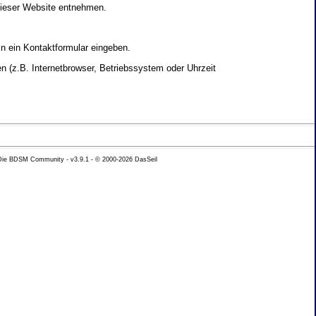
dieser Website entnehmen.
in ein Kontaktformular eingeben.
 (z.B. Internetbrowser, Betriebssystem oder Uhrzeit
yse Ihres Nutzerverhaltens verwendet werden.
 Die BDSM Community - v3.9.1 - © 2000-2026
DasSeil
nen Daten zu erhalten. Sie haben au�erdem ein
hutz k�nnen Sie sich jederzeit unter der im
beh�rde zu.
 mit sogenannten Analyseprogrammen. Die Analyse
ser Analyse widersprechen oder sie durch die
nformieren.