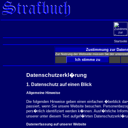
Startseite
Zustimmung zur Datens
Zur Nutzung der Webseite müssen Sie der untenst
Datenschutzerkl�rung
1. Datenschutz auf einen Blick
Allgemeine Hinweise
Die folgenden Hinweise geben einen einfachen �berblick da
passiert, wenn Sie unsere Website besuchen. Personenbezog
pers�nlich identifiziert werden k�nnen. Ausf�hrliche Inf
unserer unter diesem Text aufgef�hrten Datenschutzerkl�ru
Datenerfassung auf unserer Website