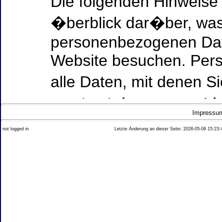
Die folgenden Hinweise
�berblick dar�ber, was
personenbezogenen Date
Website besuchen. Per
alle Daten, mit denen Si
werden k�nnen. Ausf�h
Impressu
Thema Datenschutz ent
not logged in
Letzte Änderung an dieser Seite: 2026-05-06 15:23:
diesem Text aufgef�hrt
Datenerfassung auf uns
Wer ist verantwortlich
dieser Website?