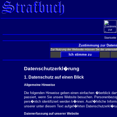
Startseite
Zustimmung zur Datens
Zur Nutzung der Webseite müssen Sie der untenst
Datenschutzerkl�rung
1. Datenschutz auf einen Blick
Allgemeine Hinweise
Die folgenden Hinweise geben einen einfachen �berblick da
passiert, wenn Sie unsere Website besuchen. Personenbezog
pers�nlich identifiziert werden k�nnen. Ausf�hrliche Inf
unserer unter diesem Text aufgef�hrten Datenschutzerkl�ru
Datenerfassung auf unserer Website