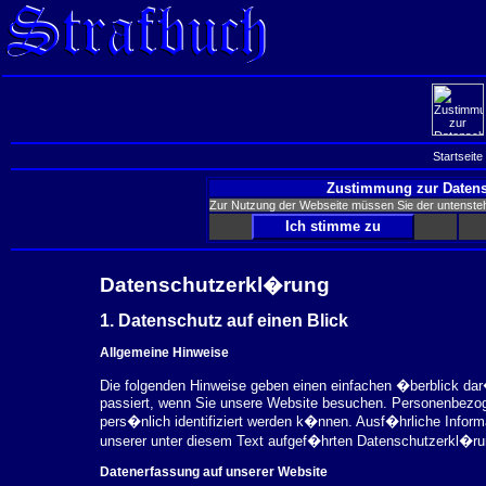
Startseite
Zustimmung zur Datens
Zur Nutzung der Webseite müssen Sie der untenst
Datenschutzerkl�rung
1. Datenschutz auf einen Blick
Allgemeine Hinweise
Die folgenden Hinweise geben einen einfachen �berblick da
passiert, wenn Sie unsere Website besuchen. Personenbezog
pers�nlich identifiziert werden k�nnen. Ausf�hrliche Inf
unserer unter diesem Text aufgef�hrten Datenschutzerkl�ru
Datenerfassung auf unserer Website