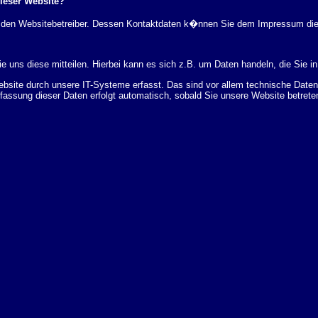
dieser Website?
rch den Websitebetreiber. Dessen Kontaktdaten k�nnen Sie dem Impressum di
 uns diese mitteilen. Hierbei kann es sich z.B. um Daten handeln, die Sie in
ite durch unsere IT-Systeme erfasst. Das sind vor allem technische Daten (
rfassung dieser Daten erfolgt automatisch, sobald Sie unsere Website betrete
Bereitstellung der Website zu gew�hrleisten. Andere Daten k�nnen zur Analyse
 �ber Herkunft, Empf�nger und Zweck Ihrer gespeicherten personenbezogenen
r L�schung dieser Daten zu verlangen. Hierzu sowie zu weiteren Fragen z
en Adresse an uns wenden. Des Weiteren steht Ihnen ein Beschwerderecht be
statistisch ausgewertet werden. Das geschieht vor allem mit Cookies und mi
 erfolgt in der Regel anonym; das Surf-Verhalten kann nicht zu Ihnen zur�c
enutzung bestimmter Tools verhindern. Detaillierte Informationen dazu finden 