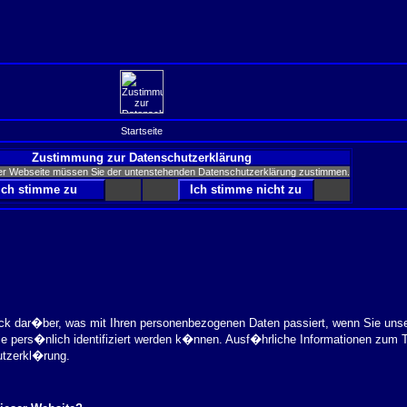
Startseite
Zustimmung zur Datenschutzerklärung
er Webseite müssen Sie der untenstehenden Datenschutzerklärung zustimmen.
ick dar�ber, was mit Ihren personenbezogenen Daten passiert, wenn Sie uns
ie pers�nlich identifiziert werden k�nnen. Ausf�hrliche Informationen zu
utzerkl�rung.