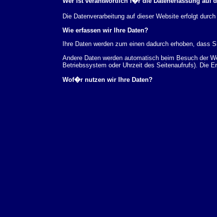
Wer ist verantwortlich f�r die Datenerfassung auf 
Die Datenverarbeitung auf dieser Website erfolgt du
Wie erfassen wir Ihre Daten?
Ihre Daten werden zum einen dadurch erhoben, dass Sie
Andere Daten werden automatisch beim Besuch der Webs
Betriebssystem oder Uhrzeit des Seitenaufrufs). Die E
Wof�r nutzen wir Ihre Daten?
Ein Teil der Daten wird erhoben, um eine fehlerfreie 
verwendet werden.
Welche Rechte haben Sie bez�glich Ihrer Daten?
Sie haben jederzeit das Recht unentgeltlich Auskunft
au�erdem ein Recht, die Berichtigung, Sperrung ode
Sie sich jederzeit unter der im Impressum angegeben
Aufsichtsbeh�rde zu.
Analyse-Tools und Tools von Drittanbietern
Beim Besuch unserer Website kann Ihr Surf-Verhalten 
Analyseprogrammen. Die Analyse Ihres Surf-Verhaltens
dieser Analyse widersprechen oder sie durch die Nichtb
Datenschutzerkl�rung.