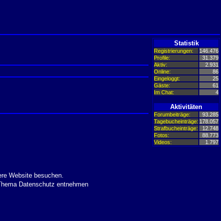
Statistik
Registrierungen:
146.476
Profile:
31.379
Aktiv:
2.931
Online:
86
Eingeloggt:
25
Gäste:
61
Im Chat:
4
Aktivitäten
Forumbeiträge:
93.285
Tagebucheinträge:
178.057
Strafbucheinträge:
12.748
Fotos:
88.773
Videos:
1.797
ere Website besuchen.
m Thema Datenschutz entnehmen