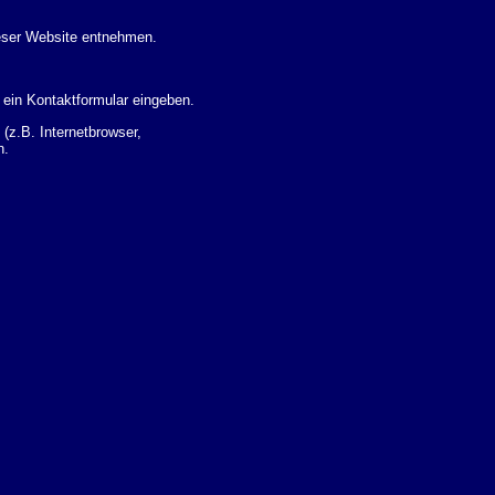
eser Website entnehmen.
 ein Kontaktformular eingeben.
z.B. Internetbrowser,
n.
 Ihres Nutzerverhaltens
 Daten zu erhalten. Sie haben
um Thema Datenschutz k�nnen
i der zust�ndigen
t sogenannten
kverfolgt werden. Sie k�nnen
Sie in der folgenden