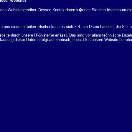
dieser Website?
rch den Websitebetreiber. Dessen Kontaktdaten k�nnen Sie dem Impressum di
 uns diese mitteilen. Hierbei kann es sich z.B. um Daten handeln, die Sie in
ite durch unsere IT-Systeme erfasst. Das sind vor allem technische Daten (
rfassung dieser Daten erfolgt automatisch, sobald Sie unsere Website betrete
Bereitstellung der Website zu gew�hrleisten. Andere Daten k�nnen zur Analyse
 �ber Herkunft, Empf�nger und Zweck Ihrer gespeicherten personenbezogenen
r L�schung dieser Daten zu verlangen. Hierzu sowie zu weiteren Fragen z
en Adresse an uns wenden. Des Weiteren steht Ihnen ein Beschwerderecht be
statistisch ausgewertet werden. Das geschieht vor allem mit Cookies und mi
 erfolgt in der Regel anonym; das Surf-Verhalten kann nicht zu Ihnen zur�c
enutzung bestimmter Tools verhindern. Detaillierte Informationen dazu finden 