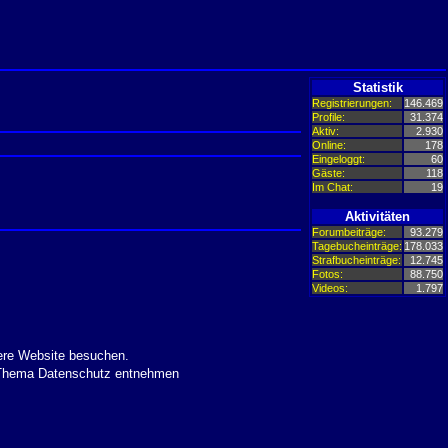
Statistik
Registrierungen:
146.469
Profile:
31.374
Aktiv:
2.930
Online:
178
Eingeloggt:
60
Gäste:
118
Im Chat:
19
Aktivitäten
Forumbeiträge:
93.279
Tagebucheinträge:
178.033
Strafbucheinträge:
12.745
Fotos:
88.750
Videos:
1.797
ere Website besuchen.
m Thema Datenschutz entnehmen