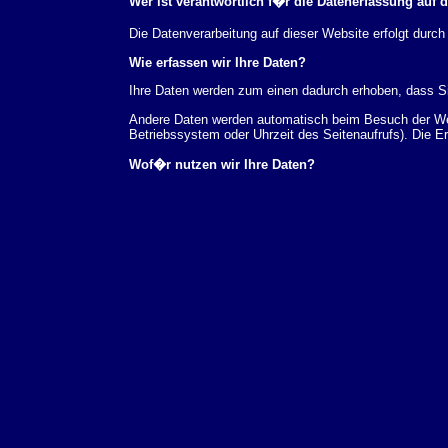
Wer ist verantwortlich f�r die Datenerfassung auf 
Die Datenverarbeitung auf dieser Website erfolgt du
Wie erfassen wir Ihre Daten?
Ihre Daten werden zum einen dadurch erhoben, dass Sie
Andere Daten werden automatisch beim Besuch der Webs
Betriebssystem oder Uhrzeit des Seitenaufrufs). Die E
Wof�r nutzen wir Ihre Daten?
Ein Teil der Daten wird erhoben, um eine fehlerfreie 
verwendet werden.
Welche Rechte haben Sie bez�glich Ihrer Daten?
Sie haben jederzeit das Recht unentgeltlich Auskunft
au�erdem ein Recht, die Berichtigung, Sperrung ode
Sie sich jederzeit unter der im Impressum angegeben
Aufsichtsbeh�rde zu.
Analyse-Tools und Tools von Drittanbietern
Beim Besuch unserer Website kann Ihr Surf-Verhalten 
Analyseprogrammen. Die Analyse Ihres Surf-Verhaltens
dieser Analyse widersprechen oder sie durch die Nichtb
Datenschutzerkl�rung.