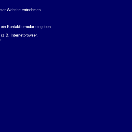
eser Website entnehmen.
 ein Kontaktformular eingeben.
z.B. Internetbrowser,
n.
 Ihres Nutzerverhaltens
 Daten zu erhalten. Sie haben
um Thema Datenschutz k�nnen
i der zust�ndigen
t sogenannten
kverfolgt werden. Sie k�nnen
Sie in der folgenden