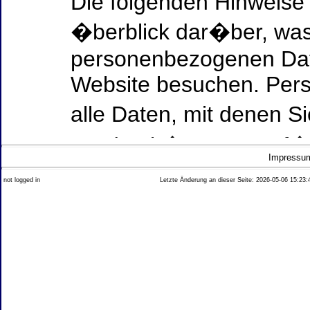
Die folgenden Hinweise
�berblick dar�ber, was
personenbezogenen Date
Website besuchen. Per
alle Daten, mit denen Si
werden k�nnen. Ausf�h
Impressu
Thema Datenschutz ent
not logged in
Letzte Änderung an dieser Seite: 2026-05-06 15:23:
diesem Text aufgef�hrt
Datenerfassung auf uns
Wer ist verantwortlich
dieser Website?