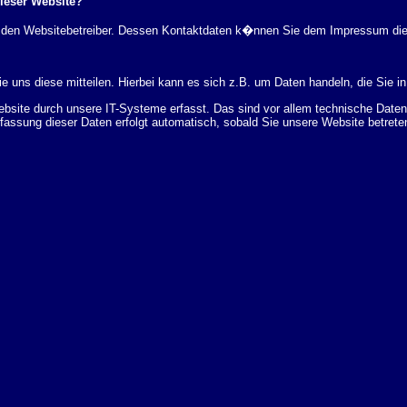
dieser Website?
rch den Websitebetreiber. Dessen Kontaktdaten k�nnen Sie dem Impressum di
 uns diese mitteilen. Hierbei kann es sich z.B. um Daten handeln, die Sie in
ite durch unsere IT-Systeme erfasst. Das sind vor allem technische Daten (
rfassung dieser Daten erfolgt automatisch, sobald Sie unsere Website betrete
Bereitstellung der Website zu gew�hrleisten. Andere Daten k�nnen zur Analyse
 �ber Herkunft, Empf�nger und Zweck Ihrer gespeicherten personenbezogenen
r L�schung dieser Daten zu verlangen. Hierzu sowie zu weiteren Fragen z
en Adresse an uns wenden. Des Weiteren steht Ihnen ein Beschwerderecht be
statistisch ausgewertet werden. Das geschieht vor allem mit Cookies und mi
 erfolgt in der Regel anonym; das Surf-Verhalten kann nicht zu Ihnen zur�c
enutzung bestimmter Tools verhindern. Detaillierte Informationen dazu finden 