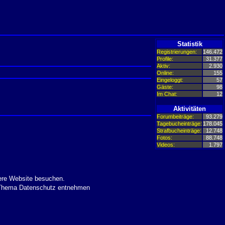
Statistik
Registrierungen:
146.472
Profile:
31.377
Aktiv:
2.930
Online:
155
Eingeloggt:
57
Gäste:
98
Im Chat:
12
Aktivitäten
Forumbeiträge:
93.279
Tagebucheinträge:
178.045
Strafbucheinträge:
12.748
Fotos:
88.748
Videos:
1.797
ere Website besuchen.
m Thema Datenschutz entnehmen