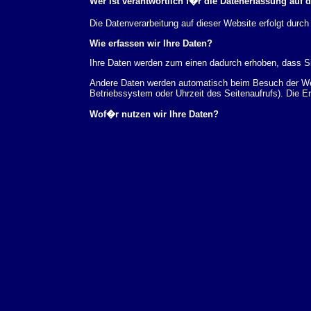
Wer ist verantwortlich f�r die Datenerfassung auf 
Die Datenverarbeitung auf dieser Website erfolgt du
Wie erfassen wir Ihre Daten?
Ihre Daten werden zum einen dadurch erhoben, dass Sie
Andere Daten werden automatisch beim Besuch der Webs
Betriebssystem oder Uhrzeit des Seitenaufrufs). Die E
Wof�r nutzen wir Ihre Daten?
Ein Teil der Daten wird erhoben, um eine fehlerfreie 
verwendet werden.
Welche Rechte haben Sie bez�glich Ihrer Daten?
Sie haben jederzeit das Recht unentgeltlich Auskunft
au�erdem ein Recht, die Berichtigung, Sperrung ode
Sie sich jederzeit unter der im Impressum angegeben
Aufsichtsbeh�rde zu.
Analyse-Tools und Tools von Drittanbietern
Beim Besuch unserer Website kann Ihr Surf-Verhalten 
Analyseprogrammen. Die Analyse Ihres Surf-Verhaltens
dieser Analyse widersprechen oder sie durch die Nichtb
Datenschutzerkl�rung.