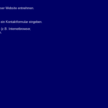
eser Website entnehmen.
 ein Kontaktformular eingeben.
z.B. Internetbrowser,
n.
 Ihres Nutzerverhaltens
 Daten zu erhalten. Sie haben
um Thema Datenschutz k�nnen
i der zust�ndigen
t sogenannten
kverfolgt werden. Sie k�nnen
Sie in der folgenden