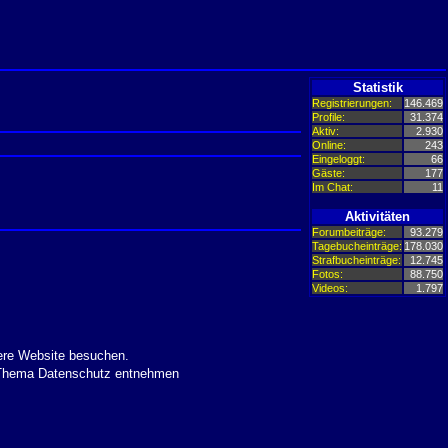
Statistik
Registrierungen:
146.469
Profile:
31.374
Aktiv:
2.930
Online:
243
Eingeloggt:
66
Gäste:
177
Im Chat:
11
Aktivitäten
Forumbeiträge:
93.279
Tagebucheinträge:
178.030
Strafbucheinträge:
12.745
Fotos:
88.750
Videos:
1.797
ere Website besuchen.
m Thema Datenschutz entnehmen