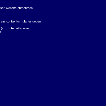
eser Website entnehmen.
 ein Kontaktformular eingeben.
z.B. Internetbrowser,
n.
 Ihres Nutzerverhaltens
 Daten zu erhalten. Sie haben
um Thema Datenschutz k�nnen
i der zust�ndigen
t sogenannten
kverfolgt werden. Sie k�nnen
Sie in der folgenden