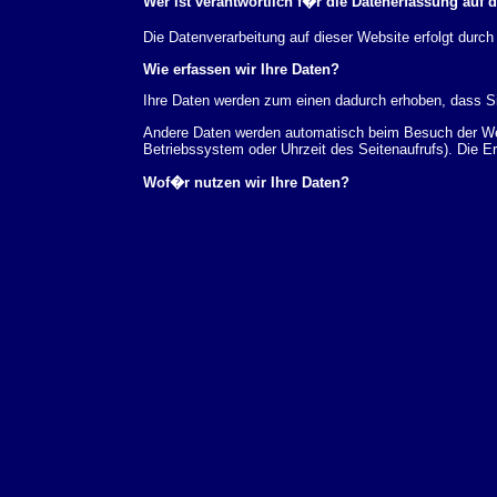
Wer ist verantwortlich f�r die Datenerfassung auf 
Die Datenverarbeitung auf dieser Website erfolgt du
Wie erfassen wir Ihre Daten?
Ihre Daten werden zum einen dadurch erhoben, dass Sie
Andere Daten werden automatisch beim Besuch der Webs
Betriebssystem oder Uhrzeit des Seitenaufrufs). Die E
Wof�r nutzen wir Ihre Daten?
Ein Teil der Daten wird erhoben, um eine fehlerfreie 
verwendet werden.
Welche Rechte haben Sie bez�glich Ihrer Daten?
Sie haben jederzeit das Recht unentgeltlich Auskunft
au�erdem ein Recht, die Berichtigung, Sperrung ode
Sie sich jederzeit unter der im Impressum angegeben
Aufsichtsbeh�rde zu.
Analyse-Tools und Tools von Drittanbietern
Beim Besuch unserer Website kann Ihr Surf-Verhalten 
Analyseprogrammen. Die Analyse Ihres Surf-Verhaltens
dieser Analyse widersprechen oder sie durch die Nichtb
Datenschutzerkl�rung.