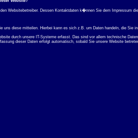
dieser Website?
rch den Websitebetreiber. Dessen Kontaktdaten k�nnen Sie dem Impressum di
 uns diese mitteilen. Hierbei kann es sich z.B. um Daten handeln, die Sie in
ite durch unsere IT-Systeme erfasst. Das sind vor allem technische Daten (
rfassung dieser Daten erfolgt automatisch, sobald Sie unsere Website betrete
Bereitstellung der Website zu gew�hrleisten. Andere Daten k�nnen zur Analyse
 �ber Herkunft, Empf�nger und Zweck Ihrer gespeicherten personenbezogenen
r L�schung dieser Daten zu verlangen. Hierzu sowie zu weiteren Fragen z
en Adresse an uns wenden. Des Weiteren steht Ihnen ein Beschwerderecht be
statistisch ausgewertet werden. Das geschieht vor allem mit Cookies und mi
 erfolgt in der Regel anonym; das Surf-Verhalten kann nicht zu Ihnen zur�c
enutzung bestimmter Tools verhindern. Detaillierte Informationen dazu finden 