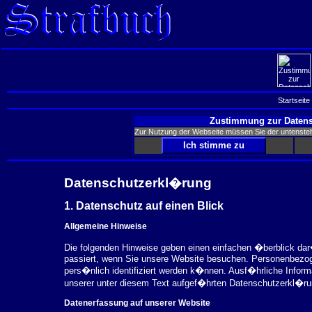
Startseite
Zustimmung zur Datens
Zur Nutzung der Webseite müssen Sie der untenst
Datenschutzerkl�rung
1. Datenschutz auf einen Blick
Allgemeine Hinweise
Die folgenden Hinweise geben einen einfachen �berblick da
passiert, wenn Sie unsere Website besuchen. Personenbezog
pers�nlich identifiziert werden k�nnen. Ausf�hrliche Inf
unserer unter diesem Text aufgef�hrten Datenschutzerkl�ru
Datenerfassung auf unserer Website