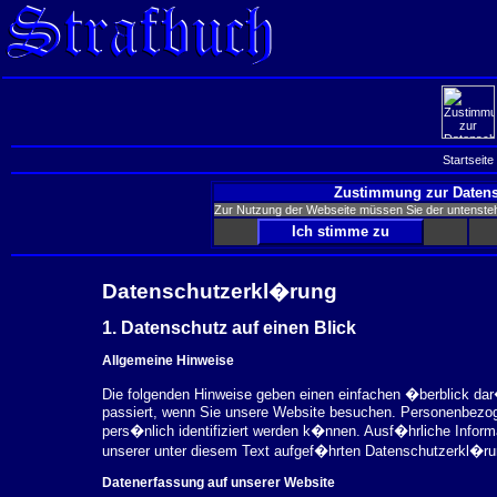
Startseite
Zustimmung zur Datens
Zur Nutzung der Webseite müssen Sie der untenst
Datenschutzerkl�rung
1. Datenschutz auf einen Blick
Allgemeine Hinweise
Die folgenden Hinweise geben einen einfachen �berblick da
passiert, wenn Sie unsere Website besuchen. Personenbezog
pers�nlich identifiziert werden k�nnen. Ausf�hrliche Inf
unserer unter diesem Text aufgef�hrten Datenschutzerkl�ru
Datenerfassung auf unserer Website