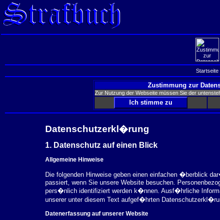
Startseite
Zustimmung zur Datens
Zur Nutzung der Webseite müssen Sie der untenst
Datenschutzerkl�rung
1. Datenschutz auf einen Blick
Allgemeine Hinweise
Die folgenden Hinweise geben einen einfachen �berblick da
passiert, wenn Sie unsere Website besuchen. Personenbezog
pers�nlich identifiziert werden k�nnen. Ausf�hrliche Inf
unserer unter diesem Text aufgef�hrten Datenschutzerkl�ru
Datenerfassung auf unserer Website