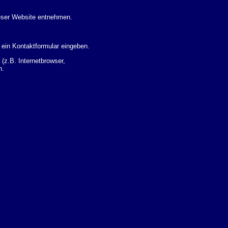
eser Website entnehmen.
 ein Kontaktformular eingeben.
z.B. Internetbrowser,
n.
 Ihres Nutzerverhaltens
 Daten zu erhalten. Sie haben
um Thema Datenschutz k�nnen
i der zust�ndigen
t sogenannten
kverfolgt werden. Sie k�nnen
Sie in der folgenden