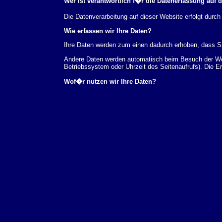
Wer ist verantwortlich f�r die Datenerfassung auf 
Die Datenverarbeitung auf dieser Website erfolgt du
Wie erfassen wir Ihre Daten?
Ihre Daten werden zum einen dadurch erhoben, dass Sie
Andere Daten werden automatisch beim Besuch der Webs
Betriebssystem oder Uhrzeit des Seitenaufrufs). Die E
Wof�r nutzen wir Ihre Daten?
Ein Teil der Daten wird erhoben, um eine fehlerfreie 
verwendet werden.
Welche Rechte haben Sie bez�glich Ihrer Daten?
Sie haben jederzeit das Recht unentgeltlich Auskunft
au�erdem ein Recht, die Berichtigung, Sperrung ode
Sie sich jederzeit unter der im Impressum angegeben
Aufsichtsbeh�rde zu.
Analyse-Tools und Tools von Drittanbietern
Beim Besuch unserer Website kann Ihr Surf-Verhalten 
Analyseprogrammen. Die Analyse Ihres Surf-Verhaltens
dieser Analyse widersprechen oder sie durch die Nichtb
Datenschutzerkl�rung.