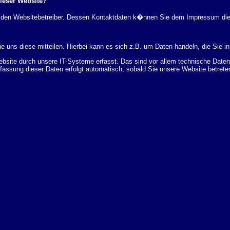
dieser Website?
rch den Websitebetreiber. Dessen Kontaktdaten k�nnen Sie dem Impressum di
 uns diese mitteilen. Hierbei kann es sich z.B. um Daten handeln, die Sie in
ite durch unsere IT-Systeme erfasst. Das sind vor allem technische Daten (
rfassung dieser Daten erfolgt automatisch, sobald Sie unsere Website betrete
Bereitstellung der Website zu gew�hrleisten. Andere Daten k�nnen zur Analyse
 �ber Herkunft, Empf�nger und Zweck Ihrer gespeicherten personenbezogenen
r L�schung dieser Daten zu verlangen. Hierzu sowie zu weiteren Fragen z
en Adresse an uns wenden. Des Weiteren steht Ihnen ein Beschwerderecht be
statistisch ausgewertet werden. Das geschieht vor allem mit Cookies und mi
 erfolgt in der Regel anonym; das Surf-Verhalten kann nicht zu Ihnen zur�c
enutzung bestimmter Tools verhindern. Detaillierte Informationen dazu finden 