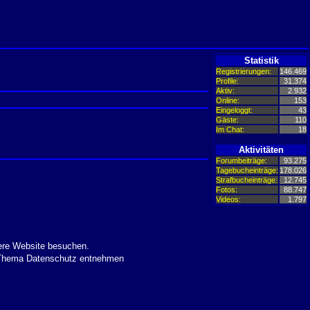
Statistik
Registrierungen:
146.469
Profile:
31.374
Aktiv:
2.932
Online:
153
Eingeloggt:
43
Gäste:
110
Im Chat:
18
Aktivitäten
Forumbeiträge:
93.275
Tagebucheinträge:
178.026
Strafbucheinträge:
12.745
Fotos:
88.747
Videos:
1.797
ere Website besuchen.
m Thema Datenschutz entnehmen