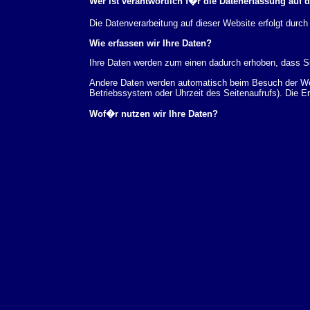
Wer ist verantwortlich f�r die Datenerfassung auf 
Die Datenverarbeitung auf dieser Website erfolgt du
Wie erfassen wir Ihre Daten?
Ihre Daten werden zum einen dadurch erhoben, dass Sie
Andere Daten werden automatisch beim Besuch der Webs
Betriebssystem oder Uhrzeit des Seitenaufrufs). Die E
Wof�r nutzen wir Ihre Daten?
Ein Teil der Daten wird erhoben, um eine fehlerfreie 
verwendet werden.
Welche Rechte haben Sie bez�glich Ihrer Daten?
Sie haben jederzeit das Recht unentgeltlich Auskunft
au�erdem ein Recht, die Berichtigung, Sperrung ode
Sie sich jederzeit unter der im Impressum angegeben
Aufsichtsbeh�rde zu.
Analyse-Tools und Tools von Drittanbietern
Beim Besuch unserer Website kann Ihr Surf-Verhalten 
Analyseprogrammen. Die Analyse Ihres Surf-Verhaltens
dieser Analyse widersprechen oder sie durch die Nichtb
Datenschutzerkl�rung.