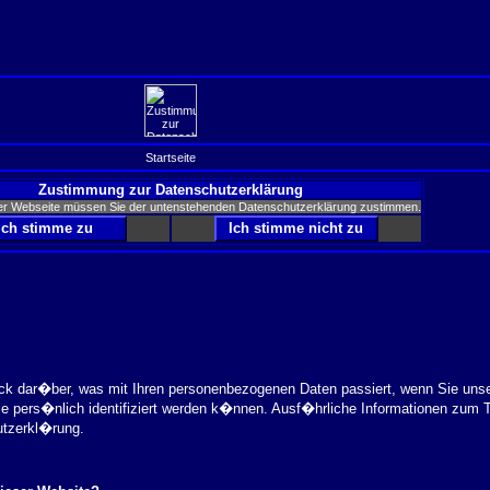
Startseite
Zustimmung zur Datenschutzerklärung
er Webseite müssen Sie der untenstehenden Datenschutzerklärung zustimmen.
ick dar�ber, was mit Ihren personenbezogenen Daten passiert, wenn Sie uns
ie pers�nlich identifiziert werden k�nnen. Ausf�hrliche Informationen zu
utzerkl�rung.