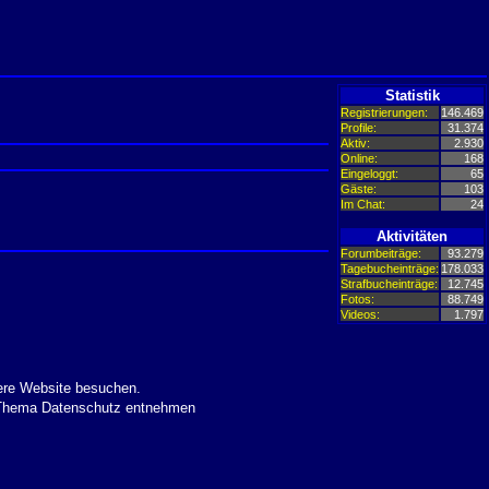
Statistik
Registrierungen:
146.469
Profile:
31.374
Aktiv:
2.930
Online:
168
Eingeloggt:
65
Gäste:
103
Im Chat:
24
Aktivitäten
Forumbeiträge:
93.279
Tagebucheinträge:
178.033
Strafbucheinträge:
12.745
Fotos:
88.749
Videos:
1.797
ere Website besuchen.
m Thema Datenschutz entnehmen