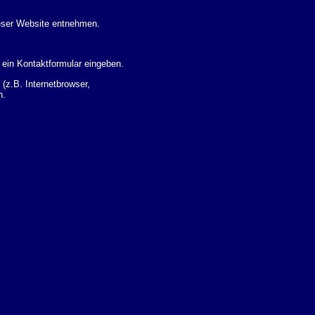
eser Website entnehmen.
 ein Kontaktformular eingeben.
z.B. Internetbrowser,
n.
 Ihres Nutzerverhaltens
 Daten zu erhalten. Sie haben
um Thema Datenschutz k�nnen
i der zust�ndigen
t sogenannten
kverfolgt werden. Sie k�nnen
Sie in der folgenden