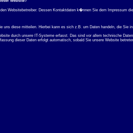
dieser Website?
rch den Websitebetreiber. Dessen Kontaktdaten k�nnen Sie dem Impressum di
 uns diese mitteilen. Hierbei kann es sich z.B. um Daten handeln, die Sie in
ite durch unsere IT-Systeme erfasst. Das sind vor allem technische Daten (
rfassung dieser Daten erfolgt automatisch, sobald Sie unsere Website betrete
Bereitstellung der Website zu gew�hrleisten. Andere Daten k�nnen zur Analyse
 �ber Herkunft, Empf�nger und Zweck Ihrer gespeicherten personenbezogenen
r L�schung dieser Daten zu verlangen. Hierzu sowie zu weiteren Fragen z
en Adresse an uns wenden. Des Weiteren steht Ihnen ein Beschwerderecht be
statistisch ausgewertet werden. Das geschieht vor allem mit Cookies und mi
 erfolgt in der Regel anonym; das Surf-Verhalten kann nicht zu Ihnen zur�c
enutzung bestimmter Tools verhindern. Detaillierte Informationen dazu finden 