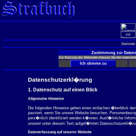
Startseite
Zustimmung zur Datens
Zur Nutzung der Webseite müssen Sie der untenst
Datenschutzerkl�rung
1. Datenschutz auf einen Blick
Allgemeine Hinweise
Die folgenden Hinweise geben einen einfachen �berblick da
passiert, wenn Sie unsere Website besuchen. Personenbezog
pers�nlich identifiziert werden k�nnen. Ausf�hrliche Inf
unserer unter diesem Text aufgef�hrten Datenschutzerkl�ru
Datenerfassung auf unserer Website