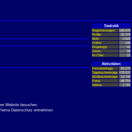
Statistik
Registrierungen:
146.470
Profile:
31.375
Aktiv:
2.929
Online:
140
Eingeloggt:
41
Gäste:
99
Im Chat:
13
Aktivitäten
Forumbeiträge:
93.279
Tagebucheinträge:
178.037
Strafbucheinträge:
12.745
Fotos:
88.754
Videos:
1.797
ere Website besuchen.
m Thema Datenschutz entnehmen