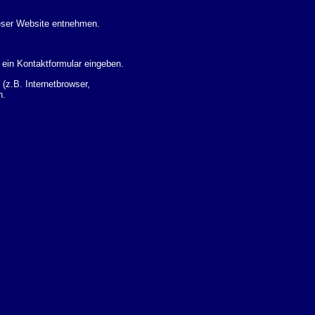
eser Website entnehmen.
 ein Kontaktformular eingeben.
z.B. Internetbrowser,
n.
 Ihres Nutzerverhaltens
 Daten zu erhalten. Sie haben
um Thema Datenschutz k�nnen
i der zust�ndigen
t sogenannten
kverfolgt werden. Sie k�nnen
Sie in der folgenden