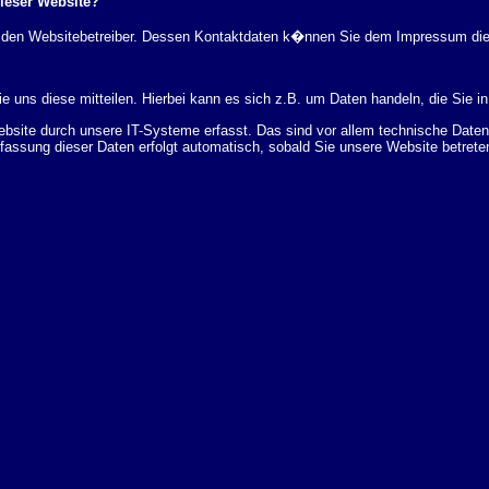
dieser Website?
rch den Websitebetreiber. Dessen Kontaktdaten k�nnen Sie dem Impressum di
 uns diese mitteilen. Hierbei kann es sich z.B. um Daten handeln, die Sie in
ite durch unsere IT-Systeme erfasst. Das sind vor allem technische Daten (
rfassung dieser Daten erfolgt automatisch, sobald Sie unsere Website betrete
Bereitstellung der Website zu gew�hrleisten. Andere Daten k�nnen zur Analyse
 �ber Herkunft, Empf�nger und Zweck Ihrer gespeicherten personenbezogenen
r L�schung dieser Daten zu verlangen. Hierzu sowie zu weiteren Fragen z
en Adresse an uns wenden. Des Weiteren steht Ihnen ein Beschwerderecht be
statistisch ausgewertet werden. Das geschieht vor allem mit Cookies und mi
 erfolgt in der Regel anonym; das Surf-Verhalten kann nicht zu Ihnen zur�c
enutzung bestimmter Tools verhindern. Detaillierte Informationen dazu finden 