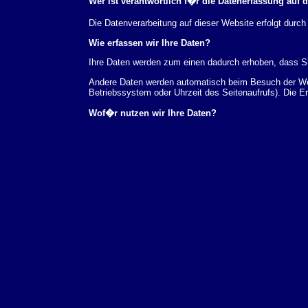
Wer ist verantwortlich f�r die Datenerfassung auf 
Die Datenverarbeitung auf dieser Website erfolgt du
Wie erfassen wir Ihre Daten?
Ihre Daten werden zum einen dadurch erhoben, dass Sie
Andere Daten werden automatisch beim Besuch der Webs
Betriebssystem oder Uhrzeit des Seitenaufrufs). Die E
Wof�r nutzen wir Ihre Daten?
Ein Teil der Daten wird erhoben, um eine fehlerfreie 
verwendet werden.
Welche Rechte haben Sie bez�glich Ihrer Daten?
Sie haben jederzeit das Recht unentgeltlich Auskunft
au�erdem ein Recht, die Berichtigung, Sperrung ode
Sie sich jederzeit unter der im Impressum angegeben
Aufsichtsbeh�rde zu.
Analyse-Tools und Tools von Drittanbietern
Beim Besuch unserer Website kann Ihr Surf-Verhalten 
Analyseprogrammen. Die Analyse Ihres Surf-Verhaltens
dieser Analyse widersprechen oder sie durch die Nichtb
Datenschutzerkl�rung.