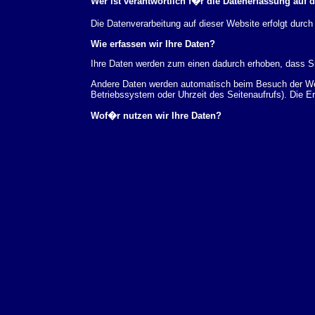
Wer ist verantwortlich f�r die Datenerfassung auf 
Die Datenverarbeitung auf dieser Website erfolgt du
Wie erfassen wir Ihre Daten?
Ihre Daten werden zum einen dadurch erhoben, dass Sie
Andere Daten werden automatisch beim Besuch der Webs
Betriebssystem oder Uhrzeit des Seitenaufrufs). Die E
Wof�r nutzen wir Ihre Daten?
Ein Teil der Daten wird erhoben, um eine fehlerfreie 
verwendet werden.
Welche Rechte haben Sie bez�glich Ihrer Daten?
Sie haben jederzeit das Recht unentgeltlich Auskunft
au�erdem ein Recht, die Berichtigung, Sperrung ode
Sie sich jederzeit unter der im Impressum angegeben
Aufsichtsbeh�rde zu.
Analyse-Tools und Tools von Drittanbietern
Beim Besuch unserer Website kann Ihr Surf-Verhalten 
Analyseprogrammen. Die Analyse Ihres Surf-Verhaltens
dieser Analyse widersprechen oder sie durch die Nichtb
Datenschutzerkl�rung.