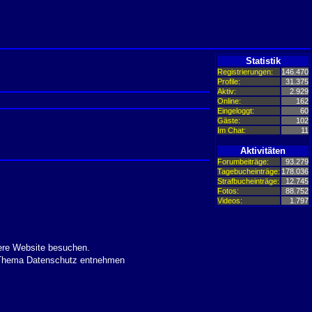
Statistik
Registrierungen:
146.470
Profile:
31.375
Aktiv:
2.929
Online:
162
Eingeloggt:
60
Gäste:
102
Im Chat:
11
Aktivitäten
Forumbeiträge:
93.279
Tagebucheinträge:
178.036
Strafbucheinträge:
12.745
Fotos:
88.752
Videos:
1.797
ere Website besuchen.
m Thema Datenschutz entnehmen