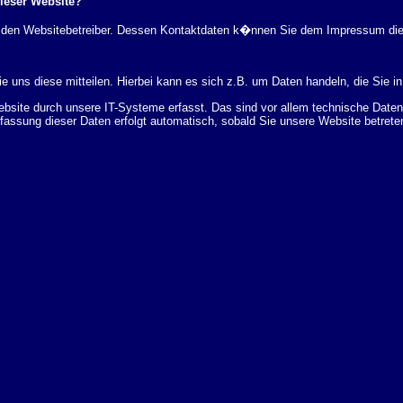
dieser Website?
rch den Websitebetreiber. Dessen Kontaktdaten k�nnen Sie dem Impressum di
 uns diese mitteilen. Hierbei kann es sich z.B. um Daten handeln, die Sie in
ite durch unsere IT-Systeme erfasst. Das sind vor allem technische Daten (
rfassung dieser Daten erfolgt automatisch, sobald Sie unsere Website betrete
Bereitstellung der Website zu gew�hrleisten. Andere Daten k�nnen zur Analyse
 �ber Herkunft, Empf�nger und Zweck Ihrer gespeicherten personenbezogenen
r L�schung dieser Daten zu verlangen. Hierzu sowie zu weiteren Fragen z
en Adresse an uns wenden. Des Weiteren steht Ihnen ein Beschwerderecht be
statistisch ausgewertet werden. Das geschieht vor allem mit Cookies und mi
 erfolgt in der Regel anonym; das Surf-Verhalten kann nicht zu Ihnen zur�c
enutzung bestimmter Tools verhindern. Detaillierte Informationen dazu finden 