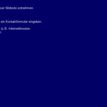
eser Website entnehmen.
 ein Kontaktformular eingeben.
z.B. Internetbrowser,
n.
 Ihres Nutzerverhaltens
 Daten zu erhalten. Sie haben
um Thema Datenschutz k�nnen
i der zust�ndigen
t sogenannten
kverfolgt werden. Sie k�nnen
Sie in der folgenden