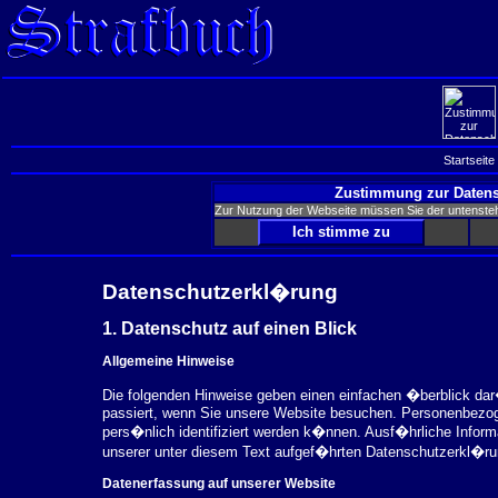
Startseite
Zustimmung zur Datens
Zur Nutzung der Webseite müssen Sie der untenst
Datenschutzerkl�rung
1. Datenschutz auf einen Blick
Allgemeine Hinweise
Die folgenden Hinweise geben einen einfachen �berblick da
passiert, wenn Sie unsere Website besuchen. Personenbezog
pers�nlich identifiziert werden k�nnen. Ausf�hrliche Inf
unserer unter diesem Text aufgef�hrten Datenschutzerkl�ru
Datenerfassung auf unserer Website