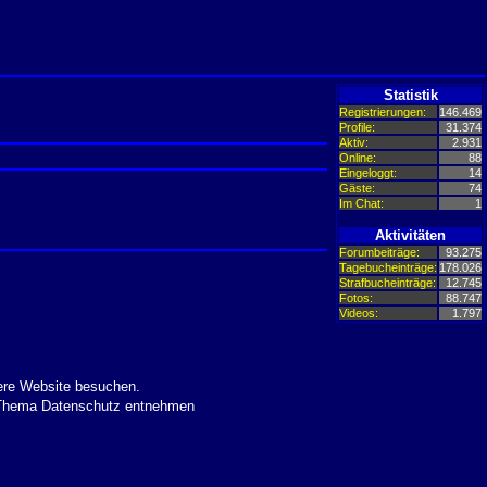
Statistik
Registrierungen:
146.469
Profile:
31.374
Aktiv:
2.931
Online:
88
Eingeloggt:
14
Gäste:
74
Im Chat:
1
Aktivitäten
Forumbeiträge:
93.275
Tagebucheinträge:
178.026
Strafbucheinträge:
12.745
Fotos:
88.747
Videos:
1.797
ere Website besuchen.
m Thema Datenschutz entnehmen