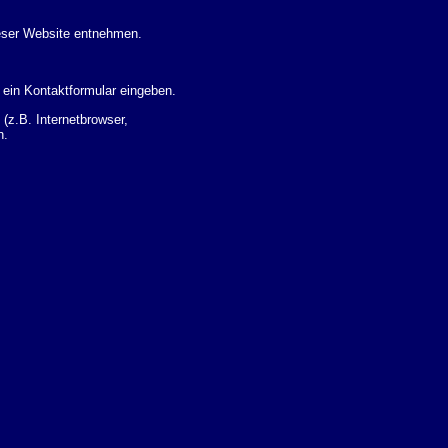
eser Website entnehmen.
 ein Kontaktformular eingeben.
z.B. Internetbrowser,
n.
 Ihres Nutzerverhaltens
 Daten zu erhalten. Sie haben
um Thema Datenschutz k�nnen
i der zust�ndigen
t sogenannten
kverfolgt werden. Sie k�nnen
Sie in der folgenden