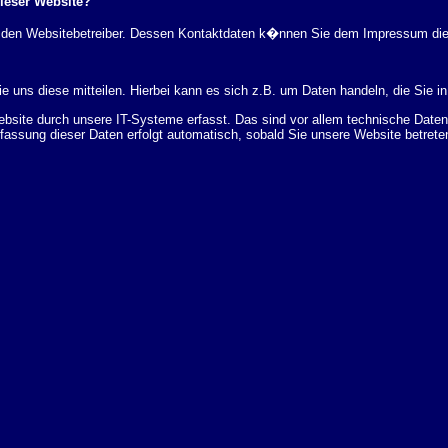
dieser Website?
rch den Websitebetreiber. Dessen Kontaktdaten k�nnen Sie dem Impressum di
 uns diese mitteilen. Hierbei kann es sich z.B. um Daten handeln, die Sie in
ite durch unsere IT-Systeme erfasst. Das sind vor allem technische Daten (
rfassung dieser Daten erfolgt automatisch, sobald Sie unsere Website betrete
Bereitstellung der Website zu gew�hrleisten. Andere Daten k�nnen zur Analyse
 �ber Herkunft, Empf�nger und Zweck Ihrer gespeicherten personenbezogenen
r L�schung dieser Daten zu verlangen. Hierzu sowie zu weiteren Fragen z
en Adresse an uns wenden. Des Weiteren steht Ihnen ein Beschwerderecht be
statistisch ausgewertet werden. Das geschieht vor allem mit Cookies und mi
 erfolgt in der Regel anonym; das Surf-Verhalten kann nicht zu Ihnen zur�c
enutzung bestimmter Tools verhindern. Detaillierte Informationen dazu finden 