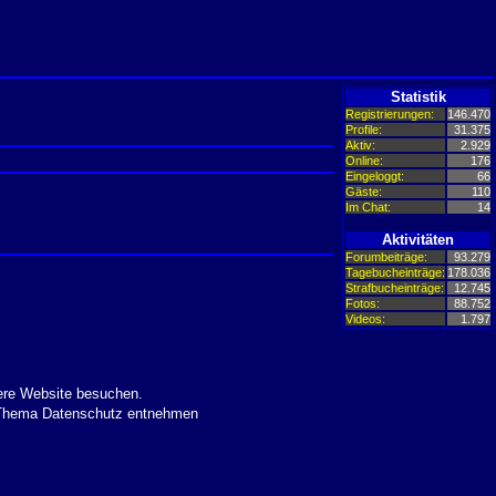
Statistik
Registrierungen:
146.470
Profile:
31.375
Aktiv:
2.929
Online:
176
Eingeloggt:
66
Gäste:
110
Im Chat:
14
Aktivitäten
Forumbeiträge:
93.279
Tagebucheinträge:
178.036
Strafbucheinträge:
12.745
Fotos:
88.752
Videos:
1.797
ere Website besuchen.
m Thema Datenschutz entnehmen