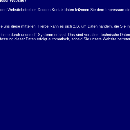
dieser Website?
rch den Websitebetreiber. Dessen Kontaktdaten k�nnen Sie dem Impressum di
 uns diese mitteilen. Hierbei kann es sich z.B. um Daten handeln, die Sie in
ite durch unsere IT-Systeme erfasst. Das sind vor allem technische Daten (
rfassung dieser Daten erfolgt automatisch, sobald Sie unsere Website betrete
Bereitstellung der Website zu gew�hrleisten. Andere Daten k�nnen zur Analyse
 �ber Herkunft, Empf�nger und Zweck Ihrer gespeicherten personenbezogenen
r L�schung dieser Daten zu verlangen. Hierzu sowie zu weiteren Fragen z
en Adresse an uns wenden. Des Weiteren steht Ihnen ein Beschwerderecht be
statistisch ausgewertet werden. Das geschieht vor allem mit Cookies und mi
 erfolgt in der Regel anonym; das Surf-Verhalten kann nicht zu Ihnen zur�c
enutzung bestimmter Tools verhindern. Detaillierte Informationen dazu finden 