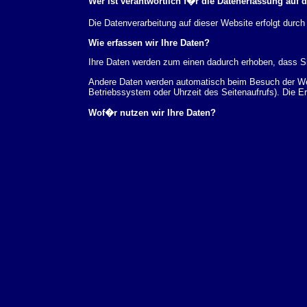
Wer ist verantwortlich f�r die Datenerfassung auf 
Die Datenverarbeitung auf dieser Website erfolgt du
Wie erfassen wir Ihre Daten?
Ihre Daten werden zum einen dadurch erhoben, dass Sie
Andere Daten werden automatisch beim Besuch der Webs
Betriebssystem oder Uhrzeit des Seitenaufrufs). Die E
Wof�r nutzen wir Ihre Daten?
Ein Teil der Daten wird erhoben, um eine fehlerfreie 
verwendet werden.
Welche Rechte haben Sie bez�glich Ihrer Daten?
Sie haben jederzeit das Recht unentgeltlich Auskunft
au�erdem ein Recht, die Berichtigung, Sperrung ode
Sie sich jederzeit unter der im Impressum angegeben
Aufsichtsbeh�rde zu.
Analyse-Tools und Tools von Drittanbietern
Beim Besuch unserer Website kann Ihr Surf-Verhalten 
Analyseprogrammen. Die Analyse Ihres Surf-Verhaltens
dieser Analyse widersprechen oder sie durch die Nichtb
Datenschutzerkl�rung.