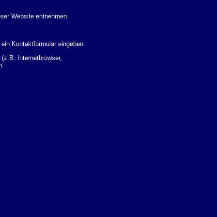
eser Website entnehmen.
 ein Kontaktformular eingeben.
z.B. Internetbrowser,
n.
 Ihres Nutzerverhaltens
 Daten zu erhalten. Sie haben
um Thema Datenschutz k�nnen
i der zust�ndigen
t sogenannten
kverfolgt werden. Sie k�nnen
Sie in der folgenden