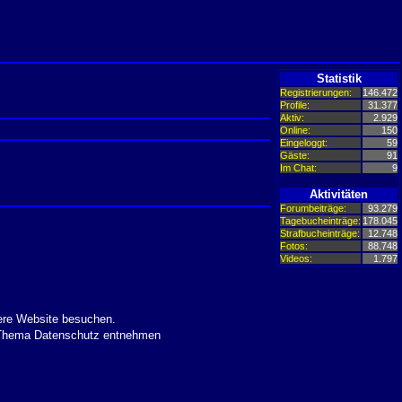
Statistik
Registrierungen:
146.472
Profile:
31.377
Aktiv:
2.929
Online:
150
Eingeloggt:
59
Gäste:
91
Im Chat:
9
Aktivitäten
Forumbeiträge:
93.279
Tagebucheinträge:
178.045
Strafbucheinträge:
12.748
Fotos:
88.748
Videos:
1.797
ere Website besuchen.
m Thema Datenschutz entnehmen