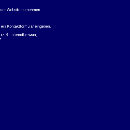
eser Website entnehmen.
 ein Kontaktformular eingeben.
z.B. Internetbrowser,
n.
 Ihres Nutzerverhaltens
 Daten zu erhalten. Sie haben
um Thema Datenschutz k�nnen
i der zust�ndigen
t sogenannten
kverfolgt werden. Sie k�nnen
Sie in der folgenden