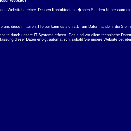
dieser Website?
rch den Websitebetreiber. Dessen Kontaktdaten k�nnen Sie dem Impressum di
 uns diese mitteilen. Hierbei kann es sich z.B. um Daten handeln, die Sie in
ite durch unsere IT-Systeme erfasst. Das sind vor allem technische Daten (
rfassung dieser Daten erfolgt automatisch, sobald Sie unsere Website betrete
Bereitstellung der Website zu gew�hrleisten. Andere Daten k�nnen zur Analyse
 �ber Herkunft, Empf�nger und Zweck Ihrer gespeicherten personenbezogenen
r L�schung dieser Daten zu verlangen. Hierzu sowie zu weiteren Fragen z
en Adresse an uns wenden. Des Weiteren steht Ihnen ein Beschwerderecht be
statistisch ausgewertet werden. Das geschieht vor allem mit Cookies und mi
 erfolgt in der Regel anonym; das Surf-Verhalten kann nicht zu Ihnen zur�c
enutzung bestimmter Tools verhindern. Detaillierte Informationen dazu finden 