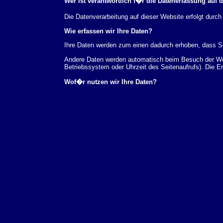
Wer ist verantwortlich f�r die Datenerfassung auf 
Die Datenverarbeitung auf dieser Website erfolgt du
Wie erfassen wir Ihre Daten?
Ihre Daten werden zum einen dadurch erhoben, dass Sie
Andere Daten werden automatisch beim Besuch der Webs
Betriebssystem oder Uhrzeit des Seitenaufrufs). Die E
Wof�r nutzen wir Ihre Daten?
Ein Teil der Daten wird erhoben, um eine fehlerfreie 
verwendet werden.
Welche Rechte haben Sie bez�glich Ihrer Daten?
Sie haben jederzeit das Recht unentgeltlich Auskunft
au�erdem ein Recht, die Berichtigung, Sperrung ode
Sie sich jederzeit unter der im Impressum angegeben
Aufsichtsbeh�rde zu.
Analyse-Tools und Tools von Drittanbietern
Beim Besuch unserer Website kann Ihr Surf-Verhalten 
Analyseprogrammen. Die Analyse Ihres Surf-Verhaltens
dieser Analyse widersprechen oder sie durch die Nichtb
Datenschutzerkl�rung.