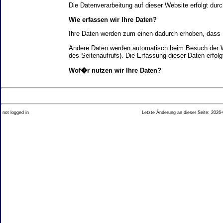
Die Datenverarbeitung auf dieser Website erfolgt d
Wie erfassen wir Ihre Daten?
Ihre Daten werden zum einen dadurch erhoben, dass Si
Andere Daten werden automatisch beim Besuch der We
des Seitenaufrufs). Die Erfassung dieser Daten erfol
Wof�r nutzen wir Ihre Daten?
Ein Teil der Daten wird erhoben, um eine fehlerfrei
Welche Rechte haben Sie bez�glich Ihrer Daten?
not logged in
Letzte Änderung an dieser Seite: 2026-
Sie haben jederzeit das Recht unentgeltlich Auskun
Recht, die Berichtigung, Sperrung oder L�schung di
Impressum angegebenen Adresse an uns wenden. Des
Analyse-Tools und Tools von Drittanbietern
Beim Besuch unserer Website kann Ihr Surf-Verhalte
Ihres Surf-Verhaltens erfolgt in der Regel anonym; d
Nichtbenutzung bestimmter Tools verhindern. Detailli
Sie k�nnen dieser Analyse widersprechen. �ber die 
2. Allgemeine Hinweise und Pflichtinfor