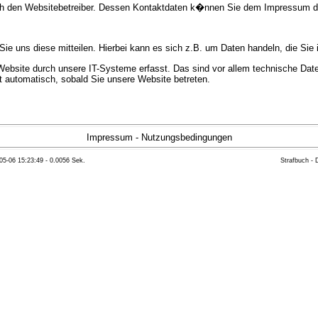
urch den Websitebetreiber. Dessen Kontaktdaten k�nnen Sie dem Impressum 
e uns diese mitteilen. Hierbei kann es sich z.B. um Daten handeln, die Sie 
bsite durch unsere IT-Systeme erfasst. Das sind vor allem technische Daten
gt automatisch, sobald Sie unsere Website betreten.
e Bereitstellung der Website zu gew�hrleisten. Andere Daten k�nnen zur Anal
Impressum
-
Nutzungsbedingungen
05-06 15:23:49 - 0.0056 Sek.
Strafbuch -
ft �ber Herkunft, Empf�nger und Zweck Ihrer gespeicherten personenbezoge
eser Daten zu verlangen. Hierzu sowie zu weiteren Fragen zum Thema Datensc
 Weiteren steht Ihnen ein Beschwerderecht bei der zust�ndigen Aufsichts
n statistisch ausgewertet werden. Das geschieht vor allem mit Cookies und
as Surf-Verhalten kann nicht zu Ihnen zur�ckverfolgt werden. Sie k�nnen die
erte Informationen dazu finden Sie in der folgenden Datenschutzerkl�rung.
Widerspruchsm�glichkeiten werden wir Sie in dieser Datenschutzerkl�rung i
mationen