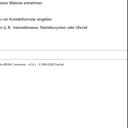
dieser Website entnehmen.
in ein Kontaktformular eingeben.
 (z.B. Internetbrowser, Betriebssystem oder Uhrzeit
yse Ihres Nutzerverhaltens verwendet werden.
 Die BDSM Community - v3.9.1 - © 2000-2026
DasSeil
nen Daten zu erhalten. Sie haben au�erdem ein
hutz k�nnen Sie sich jederzeit unter der im
beh�rde zu.
 mit sogenannten Analyseprogrammen. Die Analyse
ser Analyse widersprechen oder sie durch die
nformieren.