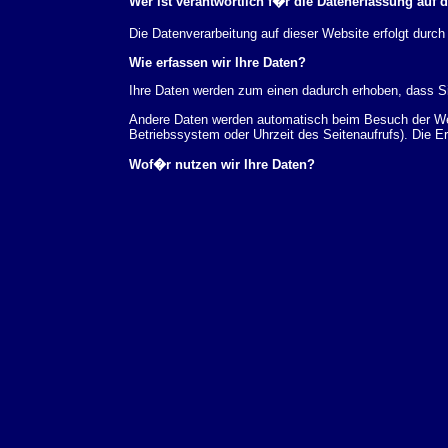
Wer ist verantwortlich f�r die Datenerfassung auf 
Die Datenverarbeitung auf dieser Website erfolgt du
Wie erfassen wir Ihre Daten?
Ihre Daten werden zum einen dadurch erhoben, dass Sie
Andere Daten werden automatisch beim Besuch der Webs
Betriebssystem oder Uhrzeit des Seitenaufrufs). Die E
Wof�r nutzen wir Ihre Daten?
Ein Teil der Daten wird erhoben, um eine fehlerfreie 
verwendet werden.
Welche Rechte haben Sie bez�glich Ihrer Daten?
Sie haben jederzeit das Recht unentgeltlich Auskunft
au�erdem ein Recht, die Berichtigung, Sperrung ode
Sie sich jederzeit unter der im Impressum angegeben
Aufsichtsbeh�rde zu.
Analyse-Tools und Tools von Drittanbietern
Beim Besuch unserer Website kann Ihr Surf-Verhalten 
Analyseprogrammen. Die Analyse Ihres Surf-Verhaltens
dieser Analyse widersprechen oder sie durch die Nichtb
Datenschutzerkl�rung.