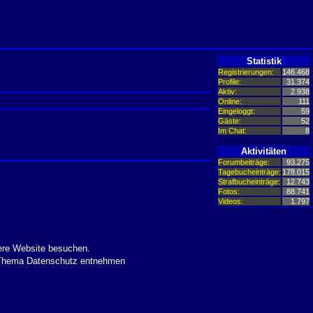
Statistik
Registrierungen:
146.468
Profile:
31.374
Aktiv:
2.938
Online:
111
Eingeloggt:
59
Gäste:
52
Im Chat:
8
Aktivitäten
Forumbeiträge:
93.275
Tagebucheinträge:
178.015
Strafbucheinträge:
12.743
Fotos:
88.741
Videos:
1.797
ere Website besuchen.
m Thema Datenschutz entnehmen