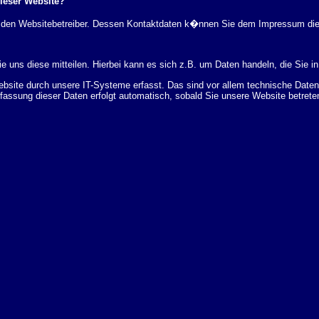
dieser Website?
rch den Websitebetreiber. Dessen Kontaktdaten k�nnen Sie dem Impressum di
 uns diese mitteilen. Hierbei kann es sich z.B. um Daten handeln, die Sie in
ite durch unsere IT-Systeme erfasst. Das sind vor allem technische Daten (
rfassung dieser Daten erfolgt automatisch, sobald Sie unsere Website betrete
Bereitstellung der Website zu gew�hrleisten. Andere Daten k�nnen zur Analyse
 �ber Herkunft, Empf�nger und Zweck Ihrer gespeicherten personenbezogenen
r L�schung dieser Daten zu verlangen. Hierzu sowie zu weiteren Fragen z
en Adresse an uns wenden. Des Weiteren steht Ihnen ein Beschwerderecht be
statistisch ausgewertet werden. Das geschieht vor allem mit Cookies und mi
 erfolgt in der Regel anonym; das Surf-Verhalten kann nicht zu Ihnen zur�c
enutzung bestimmter Tools verhindern. Detaillierte Informationen dazu finden 