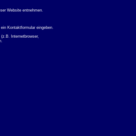
eser Website entnehmen.
 ein Kontaktformular eingeben.
z.B. Internetbrowser,
n.
 Ihres Nutzerverhaltens
 Daten zu erhalten. Sie haben
um Thema Datenschutz k�nnen
i der zust�ndigen
t sogenannten
kverfolgt werden. Sie k�nnen
Sie in der folgenden