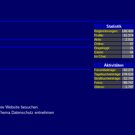
Statistik
Registrierungen:
146.469
Profile:
31.374
Aktiv:
2.932
Online:
87
Eingeloggt:
21
Gäste:
66
Im Chat:
5
Aktivitäten
Forumbeiträge:
93.275
Tagebucheinträge:
178.026
Strafbucheinträge:
12.745
Fotos:
88.747
Videos:
1.797
ere Website besuchen.
m Thema Datenschutz entnehmen