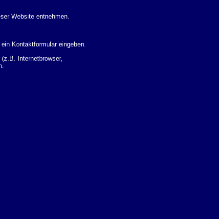
eser Website entnehmen.
 ein Kontaktformular eingeben.
z.B. Internetbrowser,
n.
 Ihres Nutzerverhaltens
 Daten zu erhalten. Sie haben
um Thema Datenschutz k�nnen
i der zust�ndigen
t sogenannten
kverfolgt werden. Sie k�nnen
Sie in der folgenden