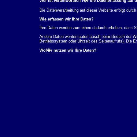
Wer ist verantwortlich f�r die Datenerfassung auf 
Die Datenverarbeitung auf dieser Website erfolgt du
Wie erfassen wir Ihre Daten?
Ihre Daten werden zum einen dadurch erhoben, dass Sie
Andere Daten werden automatisch beim Besuch der Webs
Betriebssystem oder Uhrzeit des Seitenaufrufs). Die E
Wof�r nutzen wir Ihre Daten?
Ein Teil der Daten wird erhoben, um eine fehlerfreie 
verwendet werden.
Welche Rechte haben Sie bez�glich Ihrer Daten?
Sie haben jederzeit das Recht unentgeltlich Auskunft
au�erdem ein Recht, die Berichtigung, Sperrung ode
Sie sich jederzeit unter der im Impressum angegeben
Aufsichtsbeh�rde zu.
Analyse-Tools und Tools von Drittanbietern
Beim Besuch unserer Website kann Ihr Surf-Verhalten 
Analyseprogrammen. Die Analyse Ihres Surf-Verhaltens
dieser Analyse widersprechen oder sie durch die Nichtb
Datenschutzerkl�rung.