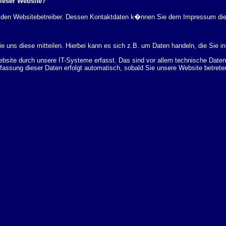
dieser Website?
rch den Websitebetreiber. Dessen Kontaktdaten k�nnen Sie dem Impressum di
 uns diese mitteilen. Hierbei kann es sich z.B. um Daten handeln, die Sie in
ite durch unsere IT-Systeme erfasst. Das sind vor allem technische Daten (
rfassung dieser Daten erfolgt automatisch, sobald Sie unsere Website betrete
Bereitstellung der Website zu gew�hrleisten. Andere Daten k�nnen zur Analyse
 �ber Herkunft, Empf�nger und Zweck Ihrer gespeicherten personenbezogenen
r L�schung dieser Daten zu verlangen. Hierzu sowie zu weiteren Fragen z
en Adresse an uns wenden. Des Weiteren steht Ihnen ein Beschwerderecht be
statistisch ausgewertet werden. Das geschieht vor allem mit Cookies und mi
 erfolgt in der Regel anonym; das Surf-Verhalten kann nicht zu Ihnen zur�c
enutzung bestimmter Tools verhindern. Detaillierte Informationen dazu finden 