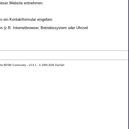
dieser Website entnehmen.
in ein Kontaktformular eingeben.
 (z.B. Internetbrowser, Betriebssystem oder Uhrzeit
yse Ihres Nutzerverhaltens verwendet werden.
 Die BDSM Community - v3.9.1 - © 2000-2026
DasSeil
nen Daten zu erhalten. Sie haben au�erdem ein
hutz k�nnen Sie sich jederzeit unter der im
beh�rde zu.
 mit sogenannten Analyseprogrammen. Die Analyse
ser Analyse widersprechen oder sie durch die
nformieren.