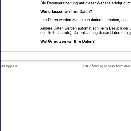
Die Datenverarbeitung auf dieser Website erfolgt d
Wie erfassen wir Ihre Daten?
Ihre Daten werden zum einen dadurch erhoben, dass Si
Andere Daten werden automatisch beim Besuch der We
des Seitenaufrufs). Die Erfassung dieser Daten erfol
Wof�r nutzen wir Ihre Daten?
Ein Teil der Daten wird erhoben, um eine fehlerfrei
Welche Rechte haben Sie bez�glich Ihrer Daten?
not logged in
Letzte Änderung an dieser Seite: 2026-
Sie haben jederzeit das Recht unentgeltlich Auskun
Recht, die Berichtigung, Sperrung oder L�schung di
Impressum angegebenen Adresse an uns wenden. Des
Analyse-Tools und Tools von Drittanbietern
Beim Besuch unserer Website kann Ihr Surf-Verhalte
Ihres Surf-Verhaltens erfolgt in der Regel anonym; d
Nichtbenutzung bestimmter Tools verhindern. Detailli
Sie k�nnen dieser Analyse widersprechen. �ber die 
2. Allgemeine Hinweise und Pflichtinfor