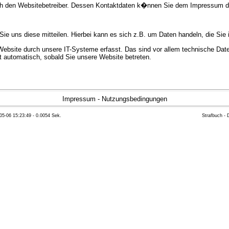
urch den Websitebetreiber. Dessen Kontaktdaten k�nnen Sie dem Impressum 
e uns diese mitteilen. Hierbei kann es sich z.B. um Daten handeln, die Sie 
bsite durch unsere IT-Systeme erfasst. Das sind vor allem technische Daten
gt automatisch, sobald Sie unsere Website betreten.
e Bereitstellung der Website zu gew�hrleisten. Andere Daten k�nnen zur Anal
Impressum
-
Nutzungsbedingungen
05-06 15:23:49 - 0.0054 Sek.
Strafbuch -
ft �ber Herkunft, Empf�nger und Zweck Ihrer gespeicherten personenbezoge
eser Daten zu verlangen. Hierzu sowie zu weiteren Fragen zum Thema Datensc
 Weiteren steht Ihnen ein Beschwerderecht bei der zust�ndigen Aufsichts
n statistisch ausgewertet werden. Das geschieht vor allem mit Cookies und
as Surf-Verhalten kann nicht zu Ihnen zur�ckverfolgt werden. Sie k�nnen die
erte Informationen dazu finden Sie in der folgenden Datenschutzerkl�rung.
Widerspruchsm�glichkeiten werden wir Sie in dieser Datenschutzerkl�rung i
mationen