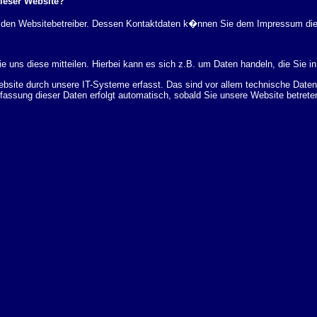
dieser Website?
rch den Websitebetreiber. Dessen Kontaktdaten k�nnen Sie dem Impressum di
 uns diese mitteilen. Hierbei kann es sich z.B. um Daten handeln, die Sie in
ite durch unsere IT-Systeme erfasst. Das sind vor allem technische Daten (
rfassung dieser Daten erfolgt automatisch, sobald Sie unsere Website betrete
Bereitstellung der Website zu gew�hrleisten. Andere Daten k�nnen zur Analyse
 �ber Herkunft, Empf�nger und Zweck Ihrer gespeicherten personenbezogenen
r L�schung dieser Daten zu verlangen. Hierzu sowie zu weiteren Fragen z
en Adresse an uns wenden. Des Weiteren steht Ihnen ein Beschwerderecht be
statistisch ausgewertet werden. Das geschieht vor allem mit Cookies und mi
 erfolgt in der Regel anonym; das Surf-Verhalten kann nicht zu Ihnen zur�c
enutzung bestimmter Tools verhindern. Detaillierte Informationen dazu finden 