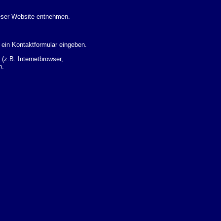
eser Website entnehmen.
 ein Kontaktformular eingeben.
z.B. Internetbrowser,
n.
 Ihres Nutzerverhaltens
 Daten zu erhalten. Sie haben
um Thema Datenschutz k�nnen
i der zust�ndigen
t sogenannten
kverfolgt werden. Sie k�nnen
Sie in der folgenden