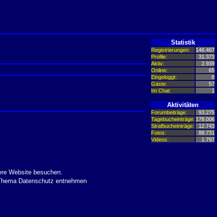
Statistik
Registrierungen:
146.467
Profile:
31.373
Aktiv:
2.939
Online:
65
Eingeloggt:
8
Gäste:
57
Im Chat:
1
Aktivitäten
Forumbeiträge:
93.275
Tagebucheinträge:
178.006
Strafbucheinträge:
12.743
Fotos:
88.731
Videos:
1.797
ere Website besuchen.
m Thema Datenschutz entnehmen