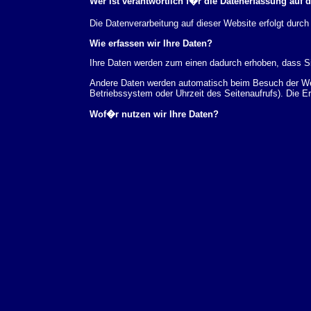
Wer ist verantwortlich f�r die Datenerfassung auf 
Die Datenverarbeitung auf dieser Website erfolgt du
Wie erfassen wir Ihre Daten?
Ihre Daten werden zum einen dadurch erhoben, dass Sie
Andere Daten werden automatisch beim Besuch der Webs
Betriebssystem oder Uhrzeit des Seitenaufrufs). Die E
Wof�r nutzen wir Ihre Daten?
Ein Teil der Daten wird erhoben, um eine fehlerfreie 
verwendet werden.
Welche Rechte haben Sie bez�glich Ihrer Daten?
Sie haben jederzeit das Recht unentgeltlich Auskunft
au�erdem ein Recht, die Berichtigung, Sperrung ode
Sie sich jederzeit unter der im Impressum angegeben
Aufsichtsbeh�rde zu.
Analyse-Tools und Tools von Drittanbietern
Beim Besuch unserer Website kann Ihr Surf-Verhalten 
Analyseprogrammen. Die Analyse Ihres Surf-Verhaltens
dieser Analyse widersprechen oder sie durch die Nichtb
Datenschutzerkl�rung.