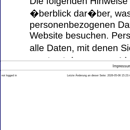
Die folgenden Hinweise
�berblick dar�ber, was
personenbezogenen Date
Website besuchen. Per
alle Daten, mit denen Si
werden k�nnen. Ausf�h
Impressu
Thema Datenschutz ent
not logged in
Letzte Änderung an dieser Seite: 2026-05-06 15:23:
diesem Text aufgef�hrt
Datenerfassung auf uns
Wer ist verantwortlich
dieser Website?