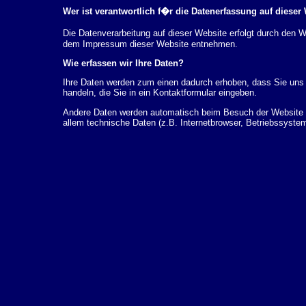
Wer ist verantwortlich f�r die Datenerfassung auf dieser
Die Datenverarbeitung auf dieser Website erfolgt durch den
dem Impressum dieser Website entnehmen.
Wie erfassen wir Ihre Daten?
Ihre Daten werden zum einen dadurch erhoben, dass Sie uns d
handeln, die Sie in ein Kontaktformular eingeben.
Andere Daten werden automatisch beim Besuch der Website d
allem technische Daten (z.B. Internetbrowser, Betriebssystem
dieser Daten erfolgt automatisch, sobald Sie unsere Website 
Wof�r nutzen wir Ihre Daten?
Ein Teil der Daten wird erhoben, um eine fehlerfreie Bereits
k�nnen zur Analyse Ihres Nutzerverhaltens verwendet werde
Welche Rechte haben Sie bez�glich Ihrer Daten?
Sie haben jederzeit das Recht unentgeltlich Auskunft �ber 
personenbezogenen Daten zu erhalten. Sie haben au�erdem e
L�schung dieser Daten zu verlangen. Hierzu sowie zu wei
sich jederzeit unter der im Impressum angegebenen Adresse 
Beschwerderecht bei der zust�ndigen Aufsichtsbeh�rde zu.
Analyse-Tools und Tools von Drittanbietern