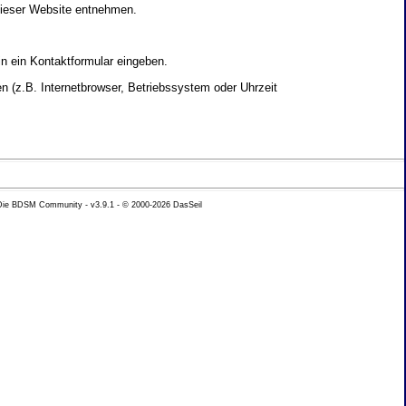
dieser Website entnehmen.
in ein Kontaktformular eingeben.
 (z.B. Internetbrowser, Betriebssystem oder Uhrzeit
yse Ihres Nutzerverhaltens verwendet werden.
 Die BDSM Community - v3.9.1 - © 2000-2026
DasSeil
nen Daten zu erhalten. Sie haben au�erdem ein
hutz k�nnen Sie sich jederzeit unter der im
beh�rde zu.
 mit sogenannten Analyseprogrammen. Die Analyse
ser Analyse widersprechen oder sie durch die
nformieren.