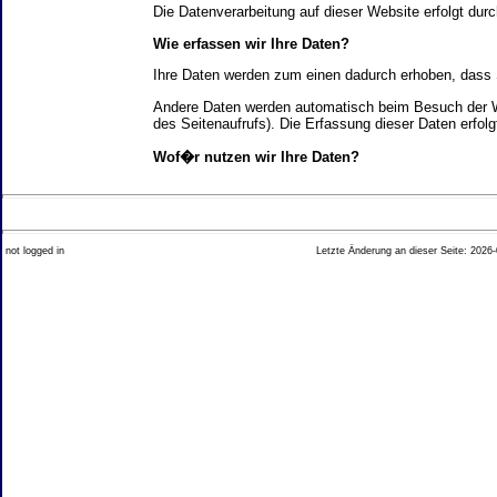
Die Datenverarbeitung auf dieser Website erfolgt d
Wie erfassen wir Ihre Daten?
Ihre Daten werden zum einen dadurch erhoben, dass Si
Andere Daten werden automatisch beim Besuch der We
des Seitenaufrufs). Die Erfassung dieser Daten erfol
Wof�r nutzen wir Ihre Daten?
Ein Teil der Daten wird erhoben, um eine fehlerfrei
Welche Rechte haben Sie bez�glich Ihrer Daten?
not logged in
Letzte Änderung an dieser Seite: 2026-
Sie haben jederzeit das Recht unentgeltlich Auskun
Recht, die Berichtigung, Sperrung oder L�schung di
Impressum angegebenen Adresse an uns wenden. Des
Analyse-Tools und Tools von Drittanbietern
Beim Besuch unserer Website kann Ihr Surf-Verhalte
Ihres Surf-Verhaltens erfolgt in der Regel anonym; d
Nichtbenutzung bestimmter Tools verhindern. Detailli
Sie k�nnen dieser Analyse widersprechen. �ber die 
2. Allgemeine Hinweise und Pflichtinfor