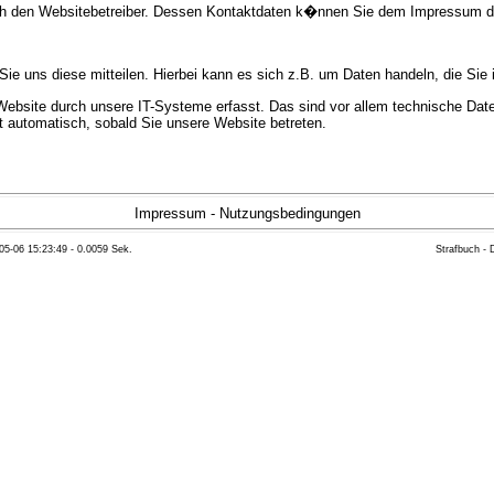
urch den Websitebetreiber. Dessen Kontaktdaten k�nnen Sie dem Impressum 
e uns diese mitteilen. Hierbei kann es sich z.B. um Daten handeln, die Sie 
bsite durch unsere IT-Systeme erfasst. Das sind vor allem technische Daten
gt automatisch, sobald Sie unsere Website betreten.
e Bereitstellung der Website zu gew�hrleisten. Andere Daten k�nnen zur Anal
Impressum
-
Nutzungsbedingungen
05-06 15:23:49 - 0.0059 Sek.
Strafbuch -
ft �ber Herkunft, Empf�nger und Zweck Ihrer gespeicherten personenbezoge
eser Daten zu verlangen. Hierzu sowie zu weiteren Fragen zum Thema Datensc
 Weiteren steht Ihnen ein Beschwerderecht bei der zust�ndigen Aufsichts
n statistisch ausgewertet werden. Das geschieht vor allem mit Cookies und
as Surf-Verhalten kann nicht zu Ihnen zur�ckverfolgt werden. Sie k�nnen die
erte Informationen dazu finden Sie in der folgenden Datenschutzerkl�rung.
Widerspruchsm�glichkeiten werden wir Sie in dieser Datenschutzerkl�rung i
mationen