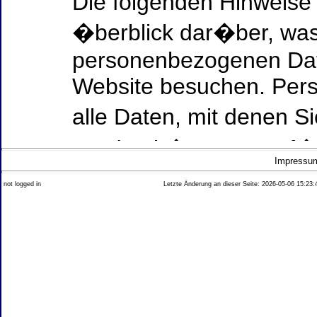
Die folgenden Hinweise
�berblick dar�ber, was
personenbezogenen Date
Website besuchen. Per
alle Daten, mit denen Si
werden k�nnen. Ausf�h
Impressu
Thema Datenschutz ent
not logged in
Letzte Änderung an dieser Seite: 2026-05-06 15:23:
diesem Text aufgef�hrt
Datenerfassung auf uns
Wer ist verantwortlich
dieser Website?