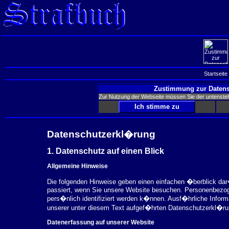
Startseite
Zustimmung zur Datens
Zur Nutzung der Webseite müssen Sie der untenst
Datenschutzerkl�rung
1. Datenschutz auf einen Blick
Allgemeine Hinweise
Die folgenden Hinweise geben einen einfachen �berblick da
passiert, wenn Sie unsere Website besuchen. Personenbezog
pers�nlich identifiziert werden k�nnen. Ausf�hrliche Inf
unserer unter diesem Text aufgef�hrten Datenschutzerkl�ru
Datenerfassung auf unserer Website