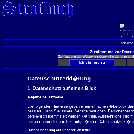
Startseite
Zustimmung zur Datens
Zur Nutzung der Webseite müssen Sie der untenst
Datenschutzerkl�rung
1. Datenschutz auf einen Blick
Allgemeine Hinweise
Die folgenden Hinweise geben einen einfachen �berblick da
passiert, wenn Sie unsere Website besuchen. Personenbezog
pers�nlich identifiziert werden k�nnen. Ausf�hrliche Inf
unserer unter diesem Text aufgef�hrten Datenschutzerkl�ru
Datenerfassung auf unserer Website