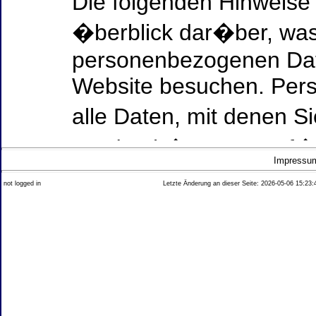
Die folgenden Hinweise
�berblick dar�ber, was
personenbezogenen Date
Website besuchen. Per
alle Daten, mit denen Si
werden k�nnen. Ausf�h
Impressu
Thema Datenschutz ent
not logged in
Letzte Änderung an dieser Seite: 2026-05-06 15:23:
diesem Text aufgef�hrt
Datenerfassung auf uns
Wer ist verantwortlich
dieser Website?