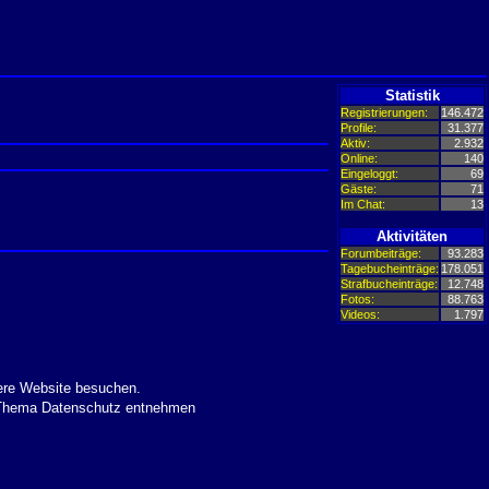
Statistik
Registrierungen:
146.472
Profile:
31.377
Aktiv:
2.932
Online:
140
Eingeloggt:
69
Gäste:
71
Im Chat:
13
Aktivitäten
Forumbeiträge:
93.283
Tagebucheinträge:
178.051
Strafbucheinträge:
12.748
Fotos:
88.763
Videos:
1.797
ere Website besuchen.
m Thema Datenschutz entnehmen