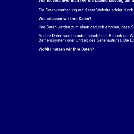
Wer ist verantwortlich f�r die Datenerfassung auf 
Die Datenverarbeitung auf dieser Website erfolgt du
Wie erfassen wir Ihre Daten?
Ihre Daten werden zum einen dadurch erhoben, dass Sie
Andere Daten werden automatisch beim Besuch der Webs
Betriebssystem oder Uhrzeit des Seitenaufrufs). Die E
Wof�r nutzen wir Ihre Daten?
Ein Teil der Daten wird erhoben, um eine fehlerfreie 
verwendet werden.
Welche Rechte haben Sie bez�glich Ihrer Daten?
Sie haben jederzeit das Recht unentgeltlich Auskunft
au�erdem ein Recht, die Berichtigung, Sperrung ode
Sie sich jederzeit unter der im Impressum angegeben
Aufsichtsbeh�rde zu.
Analyse-Tools und Tools von Drittanbietern
Beim Besuch unserer Website kann Ihr Surf-Verhalten 
Analyseprogrammen. Die Analyse Ihres Surf-Verhaltens
dieser Analyse widersprechen oder sie durch die Nichtb
Datenschutzerkl�rung.