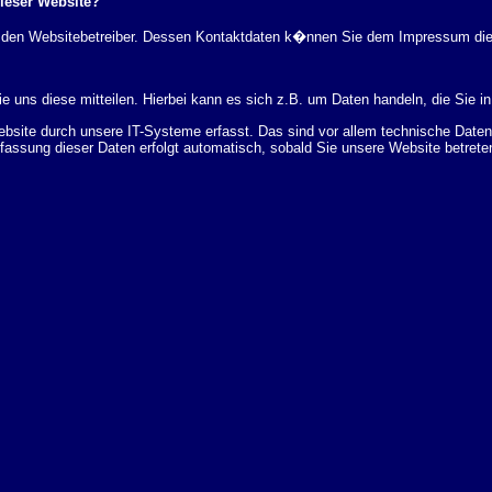
dieser Website?
rch den Websitebetreiber. Dessen Kontaktdaten k�nnen Sie dem Impressum di
 uns diese mitteilen. Hierbei kann es sich z.B. um Daten handeln, die Sie in
ite durch unsere IT-Systeme erfasst. Das sind vor allem technische Daten (
rfassung dieser Daten erfolgt automatisch, sobald Sie unsere Website betrete
Bereitstellung der Website zu gew�hrleisten. Andere Daten k�nnen zur Analyse
 �ber Herkunft, Empf�nger und Zweck Ihrer gespeicherten personenbezogenen
r L�schung dieser Daten zu verlangen. Hierzu sowie zu weiteren Fragen z
en Adresse an uns wenden. Des Weiteren steht Ihnen ein Beschwerderecht be
statistisch ausgewertet werden. Das geschieht vor allem mit Cookies und mi
 erfolgt in der Regel anonym; das Surf-Verhalten kann nicht zu Ihnen zur�c
enutzung bestimmter Tools verhindern. Detaillierte Informationen dazu finden 