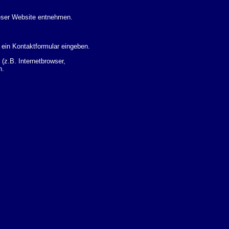
eser Website entnehmen.
 ein Kontaktformular eingeben.
z.B. Internetbrowser,
n.
 Ihres Nutzerverhaltens
 Daten zu erhalten. Sie haben
um Thema Datenschutz k�nnen
i der zust�ndigen
t sogenannten
kverfolgt werden. Sie k�nnen
Sie in der folgenden